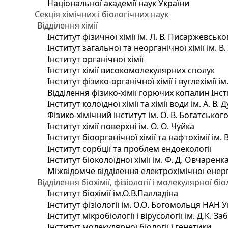
Національної академії наук України
Секція хімічних і біологічних наук
Відділення хімії
Інститут фізичної хімії ім. Л. В. Писаржевсько
Інститут загальної та неорганічної хімії ім. В
Інститут органічної хімії
Інститут хімії високомолекулярних сполук
Інститут фізико-органічної хімії і вуглехімії і
Відділення фізико-хімії горючих копалин Інсти
Інститут колоїдної хімії та хімії води ім. А. 
Фізико-хімічний інститут ім. О. В. Богатсько
Інститут хімії поверхні ім. О. О. Чуйка
Інститут біоорганічної хімії та нафтохімії ім. 
Інститут сорбції та проблем ендоекології
Інститут біоколоїдної хімії ім. Ф. Д. Овчаренк
Міжвідомче відділення електрохімічної енер
Відділення біохімії, фізіології і молекулярної біо
Інститут біохімії ім.О.В.Палладіна
Інститут фізіології ім. О.О. Богомольця НАН 
Інститут мікробіології і вірусології ім. Д.К. 
Інститут молекулярної біології і генетики