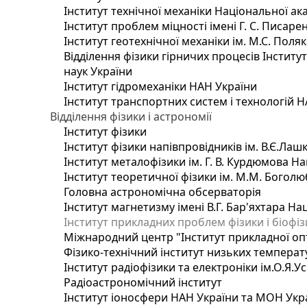
Інститут технічної механіки Національної ак
Інститут проблем міцності імені Г. С. Писаре
Інститут геотехнічної механіки ім. М.С. Поля
Відділення фізики гірничих процесів Інститу
наук України
Інститут гідромеханіки НАН України
Інститут транспортних систем і технологій 
Відділення фізики і астрономії
Інститут фізики
Інститут фізики напівпровідників ім. В.Є.Ла
Інститут металофізики ім. Г. В. Курдюмова На
Інститут теоретичної фізики ім. М.М. Боголю
Головна астрономічна обсерваторія
Інститут магнетизму імені В.Г. Бар'яхтара На
Інститут прикладних проблем фізики і біофі
Міжнародний центр "Інститут прикладної оп
Фізико-технічний інститут низьких температур
Інститут радіофізики та електроніки ім.О.Я.У
Радіоастрономічний інститут
Інститут іоносфери НАН України та МОН Укр