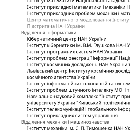
Інститут математики Національної академії 
Інститут прикладної математики і механіки 
Інститут прикладних проблем механіки і мате
Центр математичного моделювання Інституту
Підстригача НАН України
Відділення інформатики
Кібернетичний центр НАН України
Інститут кібернетики ім. В.М. Глушкова НАН 
Інститут програмних систем НАН України
Інститут проблем реєстрації інформації Наці
Інститут космічних досліджень НАН України 
Львівський центр Інституту космічних дослі
космічного агентства України
Інститут інформаційних технологій та систем
Інститут проблем штучного інтелекту МОН т
Навчально-науковий комплекс "Інститут при
університету України "Київський політехнічни
Інститут телекомунікацій і глобального інф
Інститут прикладних систем управління
Відділення механіки і машинознавства
Інститут механіки ім. С. П. Тимошенка НАН У