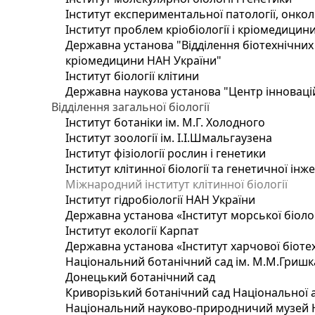
Інститут експериментальної патології, онколог
Інститут проблем кріобіології і кріомедицин
Державна установа "Відділення біотехнічних 
кріомедицини НАН України"
Інститут біології клітини
Державна наукова установа "Центр інноваці
Відділення загальної біології
Інститут ботаніки ім. М.Г. Холодного
Інститут зоології ім. І.І.Шмальгаузена
Інститут фізіології рослин і генетики
Інститут клітинної біології та генетичної інж
Міжнародний інститут клітинної біології
Інститут гідробіології НАН України
Державна установа «Інститут морської біоло
Інститут екології Карпат
Державна установа «Інститут харчової біотех
Національний ботанічний сад ім. М.М.Гришк
Донецький ботанічний сад
Криворізький ботанічний сад Національної а
Національний науково-природничий музей На