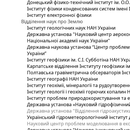
Донецький фізико-технічний інститут ім. О.О
Інститут фізики конденсованих систем імені 
Інститут електронної фізики
Відділення наук про Землю
Інститут геологічних наук НАН України
Державна установа "Науковий центр аерокос
Національної академії наук України"
Державна наукова установа “Центр проблем м
України”
Інститут геофізики ім. С.І. Субботіна НАН Укр
Карпатське відділення Інституту геофізики ім
Полтавська гравіметрична обсерваторія Інсти
Інститут географії НАН України
Інститут геохімії, мінералогії та рудоутворе
Інститут геології і геохімії горючих копалин
Інститут проблем природокористування та е
Державна установа «Науковий гідрофізичний
Державна установа "Відділення гідроакустики
Український гідрометеорологічний інститут
Науковий центр проблем моделювання в еколо