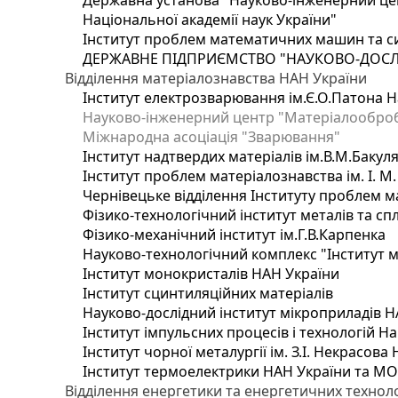
Державна установа "Науково-інженерний цен
Національної академії наук України"
Інститут проблем математичних машин та с
ДЕРЖАВНЕ ПІДПРИЄМСТВО "НАУКОВО-ДОСЛ
Відділення матеріалознавства НАН України
Інститут електрозварювання ім.Є.О.Патона Н
Науково-інженерний центр "Матеріалооброб
Міжнародна асоціація "Зварювання"
Інститут надтвердих матеріалів ім.В.М.Бакул
Інститут проблем матеріалознавства ім. І. М
Чернівецьке відділення Інституту проблем м
Фізико-технологічний інститут металів та сп
Фізико-механічний інститут ім.Г.В.Карпенка
Науково-технологічний комплекс "Інститут 
Інститут монокристалів НАН України
Інститут сцинтиляційних матеріалів
Науково-дослідний інститут мікроприладів Н
Інститут імпульсних процесів і технологій На
Інститут чорної металургії ім. З.І. Некрасова
Інститут термоелектрики НАН України та МО
Відділення енергетики та енергетичних технол