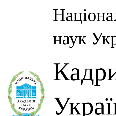
Націона
наук Ук
Кадр
Украї