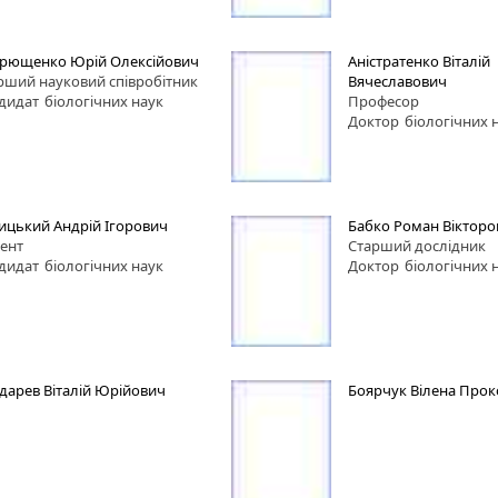
рющенко Юрій Олексійович
Аністратенко Віталій
рший науковий співробітник
Вячеславович
дидат
біологічних наук
Професор
Доктор
біологічних 
ицький Андрій Ігорович
Бабко Роман Вікторо
ент
Старший дослідник
дидат
біологічних наук
Доктор
біологічних 
дарев Віталій Юрійович
Боярчук Вілена Прок