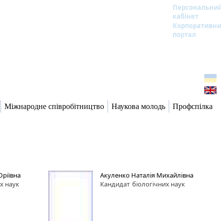
Персональни
кабінет
Корпоративн
портал
Міжнародне співробітництво
Наукова молодь
Профспілка
Юріївна
Акуленко Наталія Михайлівна
х наук
Кандидат
біологічних наук