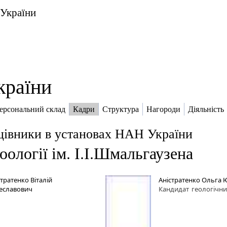
 України
країни
ерсональний склад
Кадри
Структура
Нагороди
Діяльність
цівники в установах НАН України
оології ім. І.І.Шмальгаузена
стратенко Віталій
Aністратенко Ольга 
еславович
Кандидат
геологічни