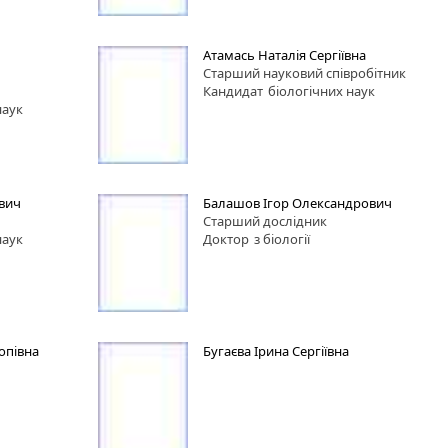
Атамась Наталія Сергіївна
Старший науковий співробітник
Кандидат
біологічних наук
наук
вич
Балашов Ігор Олександрович
Старший дослідник
наук
Доктор
з біології
опівна
Бугаєва Ірина Сергіївна