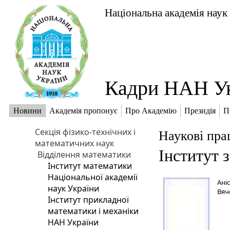
Національна академія наук
Кадри НАН У
Новини
Академія пропонує
Про Академію
Президія
П
Секція фізико-технічних і
Наукові пра
математичних наук
Інститут з
Відділення математики
Інститут математики
Національної академії
Aні
наук України
Вяч
Інститут прикладної
математики і механіки
НАН України