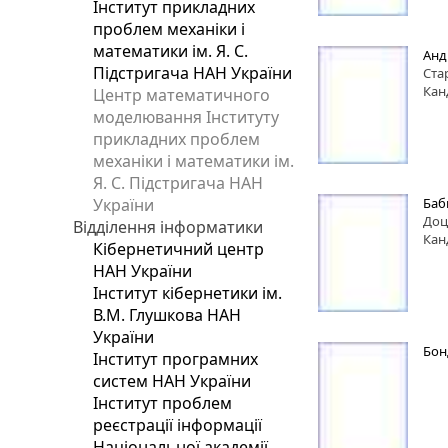
Інститут прикладних
проблем механіки і
математики ім. Я. С.
Анд
Підстригача НАН України
Ста
Кан
Центр математичного
моделювання Інституту
прикладних проблем
механіки і математики ім.
Я. С. Підстригача НАН
України
Баб
Доц
Відділення інформатики
Кан
Кібернетичний центр
НАН України
Інститут кібернетики ім.
В.М. Глушкова НАН
України
Бон
Інститут програмних
систем НАН України
Інститут проблем
реєстрації інформації
Національної академії