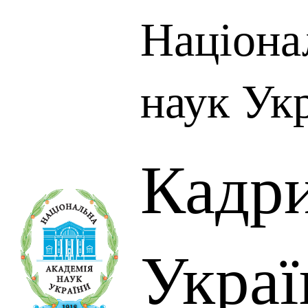
Націона
наук Ук
Кадр
Украї