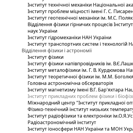
Інститут технічної механіки Національної ак
Інститут проблем міцності імені Г. С. Писаре
Інститут геотехнічної механіки ім. М.С. Поля
Відділення фізики гірничих процесів Інститу
наук України
Інститут гідромеханіки НАН України
Інститут транспортних систем і технологій 
Відділення фізики і астрономії
Інститут фізики
Інститут фізики напівпровідників ім. В.Є.Ла
Інститут металофізики ім. Г. В. Курдюмова На
Інститут теоретичної фізики ім. М.М. Боголю
Головна астрономічна обсерваторія
Інститут магнетизму імені В.Г. Бар'яхтара На
Інститут прикладних проблем фізики і біофі
Міжнародний центр "Інститут прикладної оп
Фізико-технічний інститут низьких температур
Інститут радіофізики та електроніки ім.О.Я.У
Радіоастрономічний інститут
Інститут іоносфери НАН України та МОН Укр