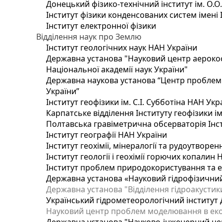
Донецький фізико-технічний інститут ім. О.О
Інститут фізики конденсованих систем імені 
Інститут електронної фізики
Відділення наук про Землю
Інститут геологічних наук НАН України
Державна установа "Науковий центр аерокос
Національної академії наук України"
Державна наукова установа “Центр проблем м
України”
Інститут геофізики ім. С.І. Субботіна НАН Укр
Карпатське відділення Інституту геофізики ім
Полтавська гравіметрична обсерваторія Інсти
Інститут географії НАН України
Інститут геохімії, мінералогії та рудоутворе
Інститут геології і геохімії горючих копалин
Інститут проблем природокористування та е
Державна установа «Науковий гідрофізичний
Державна установа "Відділення гідроакустики
Український гідрометеорологічний інститут
Науковий центр проблем моделювання в еколо