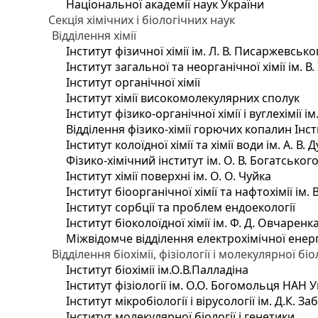
Національної академії наук України
Секція хімічних і біологічних наук
Відділення хімії
Інститут фізичної хімії ім. Л. В. Писаржевсько
Інститут загальної та неорганічної хімії ім. В
Інститут органічної хімії
Інститут хімії високомолекулярних сполук
Інститут фізико-органічної хімії і вуглехімії і
Відділення фізико-хімії горючих копалин Інсти
Інститут колоїдної хімії та хімії води ім. А. 
Фізико-хімічний інститут ім. О. В. Богатсько
Інститут хімії поверхні ім. О. О. Чуйка
Інститут біоорганічної хімії та нафтохімії ім. 
Інститут сорбції та проблем ендоекології
Інститут біоколоїдної хімії ім. Ф. Д. Овчаренк
Міжвідомче відділення електрохімічної енер
Відділення біохімії, фізіології і молекулярної біо
Інститут біохімії ім.О.В.Палладіна
Інститут фізіології ім. О.О. Богомольця НАН 
Інститут мікробіології і вірусології ім. Д.К. 
Інститут молекулярної біології і генетики