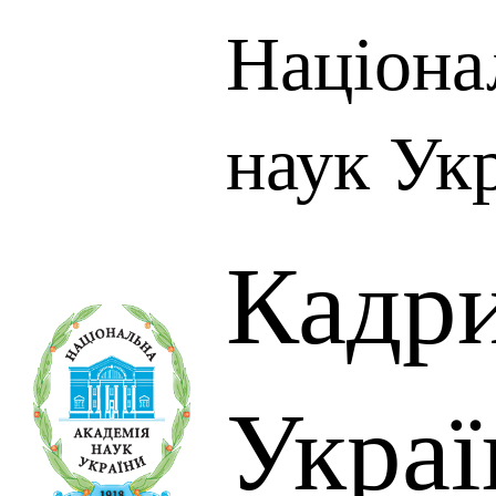
Націона
наук Ук
Кадр
Украї