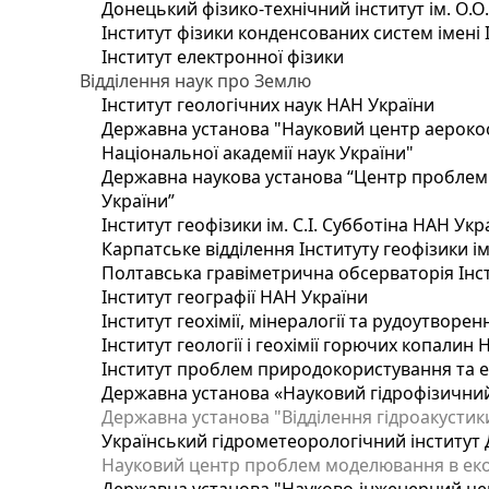
Донецький фізико-технічний інститут ім. О.О
Інститут фізики конденсованих систем імені 
Інститут електронної фізики
Відділення наук про Землю
Інститут геологічних наук НАН України
Державна установа "Науковий центр аерокос
Національної академії наук України"
Державна наукова установа “Центр проблем м
України”
Інститут геофізики ім. С.І. Субботіна НАН Укр
Карпатське відділення Інституту геофізики ім
Полтавська гравіметрична обсерваторія Інсти
Інститут географії НАН України
Інститут геохімії, мінералогії та рудоутворе
Інститут геології і геохімії горючих копалин
Інститут проблем природокористування та е
Державна установа «Науковий гідрофізичний
Державна установа "Відділення гідроакустики
Український гідрометеорологічний інститут
Науковий центр проблем моделювання в еколо