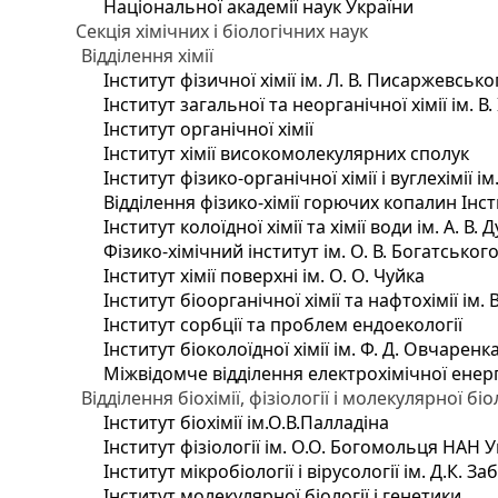
Національної академії наук України
Секція хімічних і біологічних наук
Відділення хімії
Інститут фізичної хімії ім. Л. В. Писаржевсько
Інститут загальної та неорганічної хімії ім. В
Інститут органічної хімії
Інститут хімії високомолекулярних сполук
Інститут фізико-органічної хімії і вуглехімії і
Відділення фізико-хімії горючих копалин Інсти
Інститут колоїдної хімії та хімії води ім. А. 
Фізико-хімічний інститут ім. О. В. Богатсько
Інститут хімії поверхні ім. О. О. Чуйка
Інститут біоорганічної хімії та нафтохімії ім. 
Інститут сорбції та проблем ендоекології
Інститут біоколоїдної хімії ім. Ф. Д. Овчаренк
Міжвідомче відділення електрохімічної енер
Відділення біохімії, фізіології і молекулярної біо
Інститут біохімії ім.О.В.Палладіна
Інститут фізіології ім. О.О. Богомольця НАН 
Інститут мікробіології і вірусології ім. Д.К. 
Інститут молекулярної біології і генетики