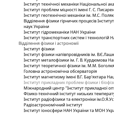
Інститут технічної механіки Національної ак
Інститут проблем міцності імені Г. С. Писаре
Інститут геотехнічної механіки ім. М.С. Поля
Відділення фізики гірничих процесів Інститу
наук України
Інститут гідромеханіки НАН України
Інститут транспортних систем і технологій 
Відділення фізики і астрономії
Інститут фізики
Інститут фізики напівпровідників ім. В.Є.Ла
Інститут металофізики ім. Г. В. Курдюмова На
Інститут теоретичної фізики ім. М.М. Боголю
Головна астрономічна обсерваторія
Інститут магнетизму імені В.Г. Бар'яхтара На
Інститут прикладних проблем фізики і біофі
Міжнародний центр "Інститут прикладної оп
Фізико-технічний інститут низьких температур
Інститут радіофізики та електроніки ім.О.Я.У
Радіоастрономічний інститут
Інститут іоносфери НАН України та МОН Укр