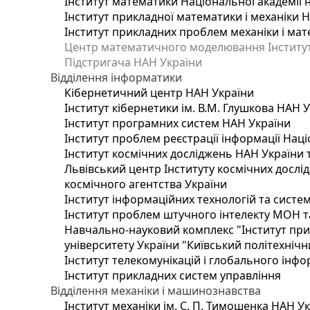
Інститут математики Національної академії 
Інститут прикладної математики і механіки 
Інститут прикладних проблем механіки і мате
Центр математичного моделювання Інституту
Підстригача НАН України
Відділення інформатики
Кібернетичний центр НАН України
Інститут кібернетики ім. В.М. Глушкова НАН 
Інститут програмних систем НАН України
Інститут проблем реєстрації інформації Наці
Інститут космічних досліджень НАН України 
Львівський центр Інституту космічних дослі
космічного агентства України
Інститут інформаційних технологій та систем
Інститут проблем штучного інтелекту МОН т
Навчально-науковий комплекс "Інститут при
університету України "Київський політехнічни
Інститут телекомунікацій і глобального інф
Інститут прикладних систем управління
Відділення механіки і машинознавства
Інститут механіки ім. С. П. Тимошенка НАН У