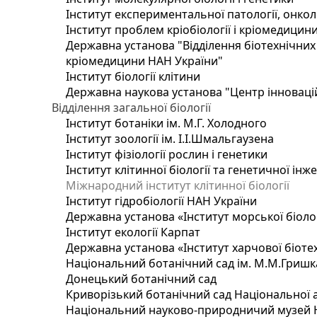
Інститут експериментальної патології, онколог
Інститут проблем кріобіології і кріомедицин
Державна установа "Відділення біотехнічних 
кріомедицини НАН України"
Інститут біології клітини
Державна наукова установа "Центр інноваці
Відділення загальної біології
Інститут ботаніки ім. М.Г. Холодного
Інститут зоології ім. І.І.Шмальгаузена
Інститут фізіології рослин і генетики
Інститут клітинної біології та генетичної інж
Міжнародний інститут клітинної біології
Інститут гідробіології НАН України
Державна установа «Інститут морської біоло
Інститут екології Карпат
Державна установа «Інститут харчової біотех
Національний ботанічний сад ім. М.М.Гришк
Донецький ботанічний сад
Криворізький ботанічний сад Національної а
Національний науково-природничий музей На