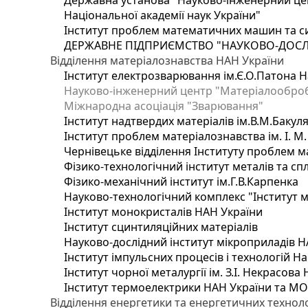
Державна установа "Науково-інженерний цен
Національної академії наук України"
Інститут проблем математичних машин та с
ДЕРЖАВНЕ ПІДПРИЄМСТВО "НАУКОВО-ДОСЛ
Відділення матеріалознавства НАН України
Інститут електрозварювання ім.Є.О.Патона Н
Науково-інженерний центр "Матеріалооброб
Міжнародна асоціація "Зварювання"
Інститут надтвердих матеріалів ім.В.М.Бакул
Інститут проблем матеріалознавства ім. І. М
Чернівецьке відділення Інституту проблем м
Фізико-технологічний інститут металів та сп
Фізико-механічний інститут ім.Г.В.Карпенка
Науково-технологічний комплекс "Інститут 
Інститут монокристалів НАН України
Інститут сцинтиляційних матеріалів
Науково-дослідний інститут мікроприладів Н
Інститут імпульсних процесів і технологій На
Інститут чорної металургії ім. З.І. Некрасова
Інститут термоелектрики НАН України та МО
Відділення енергетики та енергетичних технол