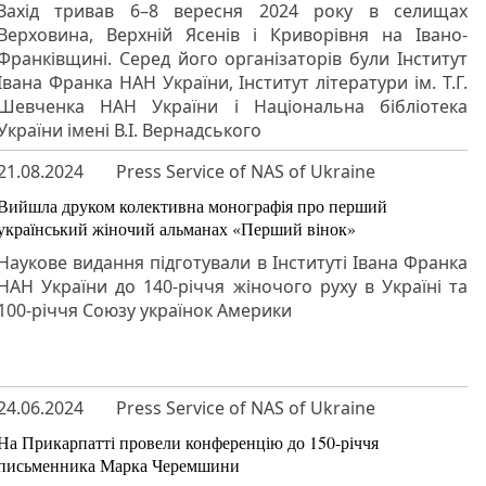
Захід тривав 6–8 вересня 2024 року в селищах
Верховина, Верхній Ясенів і Криворівня на Івано-
Франківщині. Серед його організаторів були Інститут
Івана Франка НАН України, Інститут літератури ім. Т.Г.
Шевченка НАН України і Національна бібліотека
України імені В.І. Вернадського
21.08.2024
Press Service of NAS of Ukraine
Вийшла друком колективна монографія про перший
український жіночий альманах «Перший вінок»
Наукове видання підготували в Інституті Івана Франка
НАН України до 140-річчя жіночого руху в Україні та
100-річчя Союзу українок Америки
24.06.2024
Press Service of NAS of Ukraine
На Прикарпатті провели конференцію до 150-річчя
письменника Марка Черемшини