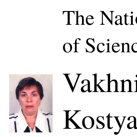
The Nat
of Scien
Vakhni
Kostya