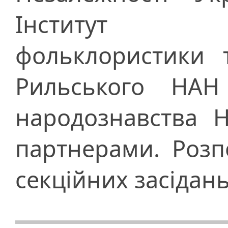
Інститут ми
фольклористики т
Рильського НАН
народознавства 
партнерами. Розп
секційних засідань