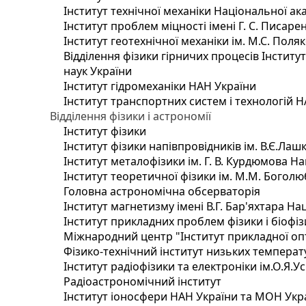
Інститут технічної механіки Національної ак
Інститут проблем міцності імені Г. С. Писаре
Інститут геотехнічної механіки ім. М.С. Поля
Відділення фізики гірничих процесів Інститу
наук України
Інститут гідромеханіки НАН України
Інститут транспортних систем і технологій 
Відділення фізики і астрономії
Інститут фізики
Інститут фізики напівпровідників ім. В.Є.Ла
Інститут металофізики ім. Г. В. Курдюмова На
Інститут теоретичної фізики ім. М.М. Боголю
Головна астрономічна обсерваторія
Інститут магнетизму імені В.Г. Бар'яхтара На
Інститут прикладних проблем фізики і біофі
Міжнародний центр "Інститут прикладної оп
Фізико-технічний інститут низьких температур
Інститут радіофізики та електроніки ім.О.Я.У
Радіоастрономічний інститут
Інститут іоносфери НАН України та МОН Укр