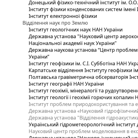
Донецький фізико-технічний інститут ім. О.О
Інститут фізики конденсованих систем імені 
Інститут електронної фізики
Відділення наук про Землю
Інститут геологічних наук НАН України
Державна установа "Науковий центр аерокос
Національної академії наук України"
Державна наукова установа “Центр проблем м
України”
Інститут геофізики ім. С.І. Субботіна НАН Укр
Карпатське відділення Інституту геофізики ім
Полтавська гравіметрична обсерваторія Інсти
Інститут географії НАН України
Інститут геохімії, мінералогії та рудоутворе
Інститут геології і геохімії горючих копалин
Інститут проблем природокористування та е
Державна установа «Науковий гідрофізичний
Державна установа "Відділення гідроакустики
Український гідрометеорологічний інститут
Науковий центр проблем моделювання в еколо