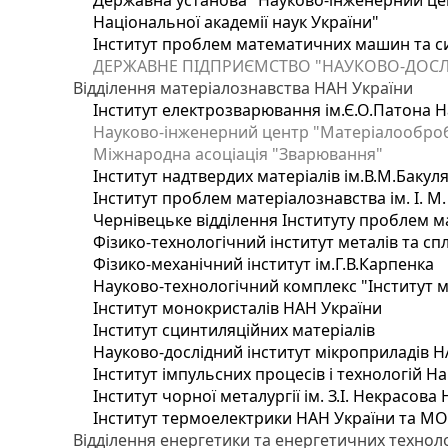
Державна установа "Науково-інженерний цен
Національної академії наук України"
Інститут проблем математичних машин та с
ДЕРЖАВНЕ ПІДПРИЄМСТВО "НАУКОВО-ДОСЛ
Відділення матеріалознавства НАН України
Інститут електрозварювання ім.Є.О.Патона Н
Науково-інженерний центр "Матеріалооброб
Міжнародна асоціація "Зварювання"
Інститут надтвердих матеріалів ім.В.М.Бакул
Інститут проблем матеріалознавства ім. І. М
Чернівецьке відділення Інституту проблем м
Фізико-технологічний інститут металів та сп
Фізико-механічний інститут ім.Г.В.Карпенка
Науково-технологічний комплекс "Інститут 
Інститут монокристалів НАН України
Інститут сцинтиляційних матеріалів
Науково-дослідний інститут мікроприладів Н
Інститут імпульсних процесів і технологій На
Інститут чорної металургії ім. З.І. Некрасова
Інститут термоелектрики НАН України та МО
Відділення енергетики та енергетичних технол