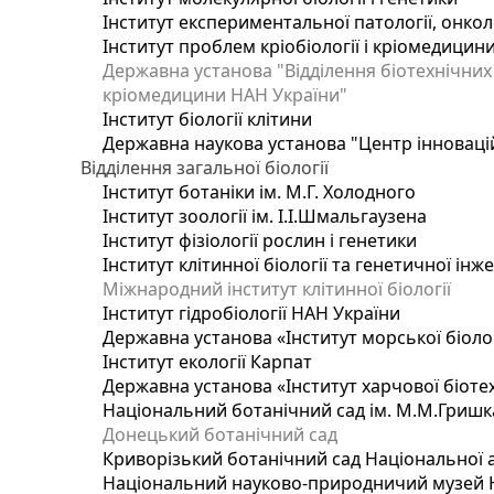
Інститут експериментальної патології, онколог
Інститут проблем кріобіології і кріомедицин
Державна установа "Відділення біотехнічних 
кріомедицини НАН України"
Інститут біології клітини
Державна наукова установа "Центр інноваці
Відділення загальної біології
Інститут ботаніки ім. М.Г. Холодного
Інститут зоології ім. І.І.Шмальгаузена
Інститут фізіології рослин і генетики
Інститут клітинної біології та генетичної інж
Міжнародний інститут клітинної біології
Інститут гідробіології НАН України
Державна установа «Інститут морської біоло
Інститут екології Карпат
Державна установа «Інститут харчової біотех
Національний ботанічний сад ім. М.М.Гришк
Донецький ботанічний сад
Криворізький ботанічний сад Національної а
Національний науково-природничий музей На