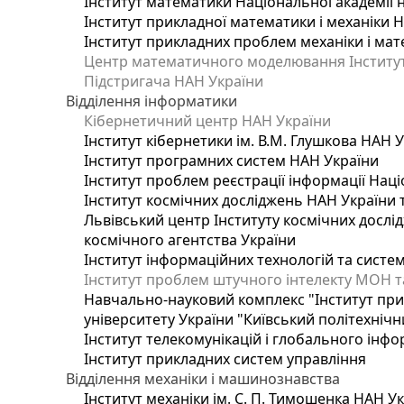
Інститут математики Національної академії 
Інститут прикладної математики і механіки 
Інститут прикладних проблем механіки і мате
Центр математичного моделювання Інституту
Підстригача НАН України
Відділення інформатики
Кібернетичний центр НАН України
Інститут кібернетики ім. В.М. Глушкова НАН 
Інститут програмних систем НАН України
Інститут проблем реєстрації інформації Наці
Інститут космічних досліджень НАН України 
Львівський центр Інституту космічних дослі
космічного агентства України
Інститут інформаційних технологій та систем
Інститут проблем штучного інтелекту МОН т
Навчально-науковий комплекс "Інститут при
університету України "Київський політехнічни
Інститут телекомунікацій і глобального інф
Інститут прикладних систем управління
Відділення механіки і машинознавства
Інститут механіки ім. С. П. Тимошенка НАН У