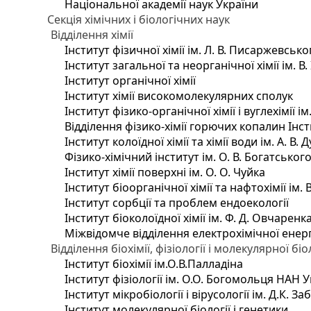
Національної академії наук України
Секція хімічних і біологічних наук
Відділення хімії
Інститут фізичної хімії ім. Л. В. Писаржевсько
Інститут загальної та неорганічної хімії ім. В
Інститут органічної хімії
Інститут хімії високомолекулярних сполук
Інститут фізико-органічної хімії і вуглехімії і
Відділення фізико-хімії горючих копалин Інсти
Інститут колоїдної хімії та хімії води ім. А. 
Фізико-хімічний інститут ім. О. В. Богатсько
Інститут хімії поверхні ім. О. О. Чуйка
Інститут біоорганічної хімії та нафтохімії ім. 
Інститут сорбції та проблем ендоекології
Інститут біоколоїдної хімії ім. Ф. Д. Овчаренк
Міжвідомче відділення електрохімічної енер
Відділення біохімії, фізіології і молекулярної біо
Інститут біохімії ім.О.В.Палладіна
Інститут фізіології ім. О.О. Богомольця НАН 
Інститут мікробіології і вірусології ім. Д.К. 
Інститут молекулярної біології і генетики