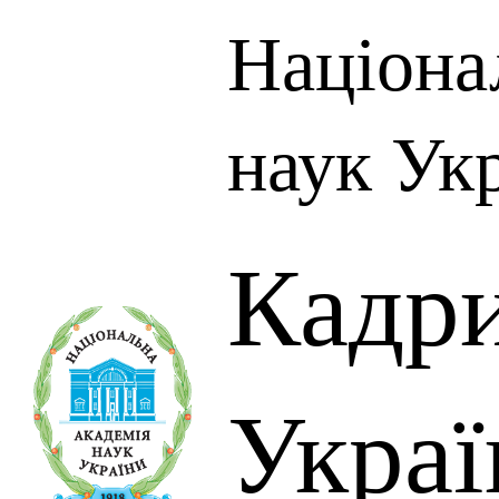
Націона
наук Ук
Кадр
Украї