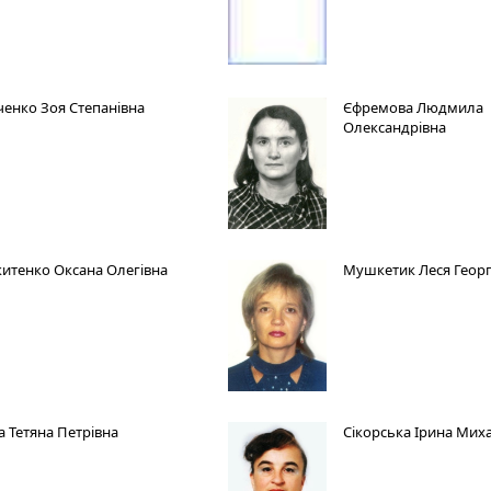
ченко Зоя Степанівна
Єфремова Людмила
Олександрівна
итенко Оксана Олегівна
Мушкетик Леся Георг
а Тетяна Петрівна
Сікорська Ірина Мих