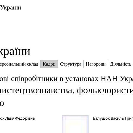
 України
країни
ерсональний склад
Кадри
Структура
Нагороди
Діяльність
ові співробітники в установах НАН Укр
мистецтвознавства, фольклористик
о
юх Лідія Федорівна
Балушок Василь Гри