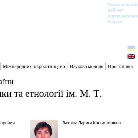
Персональни
кабінет
Корпоративн
портал
Міжнародне співробітництво
Наукова молодь
Профспілка
аїни
и та етнології ім. М. Т.
горович
Вахніна Лариса Костянтинівна