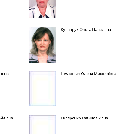
Кушнірук Ольга Панасівна
іївна
Немкович Олена Миколаївна
айлівна
Скляренко Галина Яківна