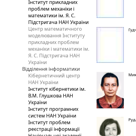
Інститут прикладних
проблем механіки і
математики ім. Я. С.
Підстригача НАН України
Центр математичного
Гуд
моделювання Інституту
прикладних проблем
механіки і математики ім.
Я. С. Підстригача НАН
України
Відділення інформатики
Мик
Кібернетичний центр
НАН України
Інститут кібернетики ім.
В.М. Глушкова НАН
України
Інститут програмних
систем НАН України
Руд
Інститут проблем
реєстрації інформації
Національної академії