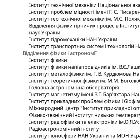
Інститут технічної механіки Національної ак
Інститут проблем міцності імені Г. С. Писаре
Інститут геотехнічної механіки ім. М.С. Поля
Відділення фізики гірничих процесів Інститу
наук України
Інститут гідромеханіки НАН України
Інститут транспортних систем і технологій 
Відділення фізики і астрономії
Інститут фізики
Інститут фізики напівпровідників ім. В.Є.Ла
Інститут металофізики ім. Г. В. Курдюмова На
Інститут теоретичної фізики ім. М.М. Боголю
Головна астрономічна обсерваторія
Інститут магнетизму імені В.Г. Бар'яхтара На
Інститут прикладних проблем фізики і біофі
Міжнародний центр "Інститут прикладної оп
Фізико-технічний інститут низьких температур
Інститут радіофізики та електроніки ім.О.Я.У
Радіоастрономічний інститут
Інститут іоносфери НАН України та МОН Укр