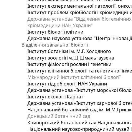
Інститут експериментальної патології, онколог
Інститут проблем кріобіології і кріомедицин
Державна установа "Відділення біотехнічних 
кріомедицини НАН України"
Інститут біології клітини
Державна наукова установа "Центр інноваці
Відділення загальної біології
Інститут ботаніки ім. М.Г. Холодного
Інститут зоології ім. І.І.Шмальгаузена
Інститут фізіології рослин і генетики
Інститут клітинної біології та генетичної інж
Міжнародний інститут клітинної біології
Інститут гідробіології НАН України
Державна установа «Інститут морської біоло
Інститут екології Карпат
Державна установа «Інститут харчової біотех
Національний ботанічний сад ім. М.М.Гришк
Донецький ботанічний сад
Криворізький ботанічний сад Національної а
Національний науково-природничий музей На