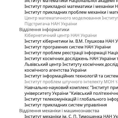
Інститут математики Національної академії 
Інститут прикладної математики і механіки 
Інститут прикладних проблем механіки і мате
Центр математичного моделювання Інституту
Підстригача НАН України
Відділення інформатики
Кібернетичний центр НАН України
Інститут кібернетики ім. В.М. Глушкова НАН 
Інститут програмних систем НАН України
Інститут проблем реєстрації інформації Наці
Інститут космічних досліджень НАН України 
Львівський центр Інституту космічних дослі
космічного агентства України
Інститут інформаційних технологій та систем
Інститут проблем штучного інтелекту МОН т
Навчально-науковий комплекс "Інститут при
університету України "Київський політехнічни
Інститут телекомунікацій і глобального інф
Інститут прикладних систем управління
Відділення механіки і машинознавства
Інститут механіки ім. С. П. Тимошенка НАН У