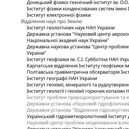
Донецький фізико-технічний інститут ім. О.О
Інститут фізики конденсованих систем імені 
Інститут електронної фізики
Відділення наук про Землю
Інститут геологічних наук НАН України
Державна установа "Науковий центр аерокос
Національної академії наук України"
Державна наукова установа “Центр проблем м
України”
Інститут геофізики ім. С.І. Субботіна НАН Укр
Карпатське відділення Інституту геофізики ім
Полтавська гравіметрична обсерваторія Інсти
Інститут географії НАН України
Інститут геохімії, мінералогії та рудоутворе
Інститут геології і геохімії горючих копалин
Інститут проблем природокористування та е
Державна установа «Науковий гідрофізичний
Державна установа "Відділення гідроакустики
Український гідрометеорологічний інститут
Науковий центр проблем моделювання в еколо