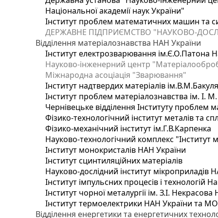
Державна установа "Науково-інженерний цен
Національної академії наук України"
Інститут проблем математичних машин та с
ДЕРЖАВНЕ ПІДПРИЄМСТВО "НАУКОВО-ДОСЛ
Відділення матеріалознавства НАН України
Інститут електрозварювання ім.Є.О.Патона Н
Науково-інженерний центр "Матеріалооброб
Міжнародна асоціація "Зварювання"
Інститут надтвердих матеріалів ім.В.М.Бакул
Інститут проблем матеріалознавства ім. І. М
Чернівецьке відділення Інституту проблем м
Фізико-технологічний інститут металів та сп
Фізико-механічний інститут ім.Г.В.Карпенка
Науково-технологічний комплекс "Інститут 
Інститут монокристалів НАН України
Інститут сцинтиляційних матеріалів
Науково-дослідний інститут мікроприладів Н
Інститут імпульсних процесів і технологій На
Інститут чорної металургії ім. З.І. Некрасова
Інститут термоелектрики НАН України та МО
Відділення енергетики та енергетичних технол