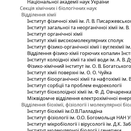
Національної академії наук України
Секція хімічних і біологічних наук
Відділення хімії
Інститут фізичної хімії ім. Л. В. Писаржевсько
Інститут загальної та неорганічної хімії ім. В
Інститут органічної хімії
Інститут хімії високомолекулярних сполук
Інститут фізико-органічної хімії і вуглехімії і
Відділення фізико-хімії горючих копалин Інсти
Інститут колоїдної хімії та хімії води ім. А. 
Фізико-хімічний інститут ім. О. В. Богатсько
Інститут хімії поверхні ім. О. О. Чуйка
Інститут біоорганічної хімії та нафтохімії ім. 
Інститут сорбції та проблем ендоекології
Інститут біоколоїдної хімії ім. Ф. Д. Овчаренк
Міжвідомче відділення електрохімічної енер
Відділення біохімії, фізіології і молекулярної біо
Інститут біохімії ім.О.В.Палладіна
Інститут фізіології ім. О.О. Богомольця НАН 
Інститут мікробіології і вірусології ім. Д.К. 
Інститут молекулярної біології і генетики