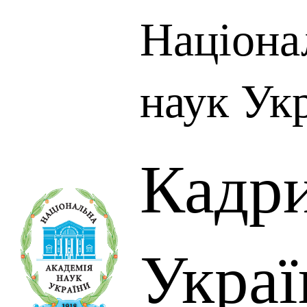
Націона
наук Ук
Кадр
Украї