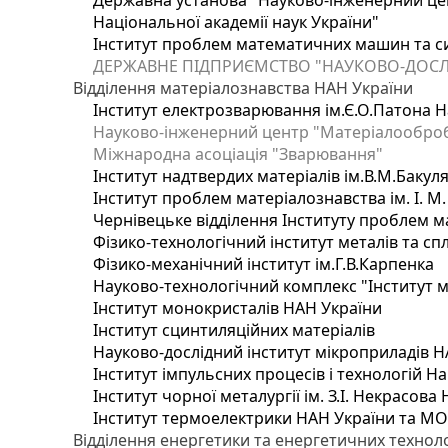
Державна установа "Науково-інженерний цен
Національної академії наук України"
Інститут проблем математичних машин та с
ДЕРЖАВНЕ ПІДПРИЄМСТВО "НАУКОВО-ДОСЛ
Відділення матеріалознавства НАН України
Інститут електрозварювання ім.Є.О.Патона Н
Науково-інженерний центр "Матеріалооброб
Міжнародна асоціація "Зварювання"
Інститут надтвердих матеріалів ім.В.М.Бакул
Інститут проблем матеріалознавства ім. І. М
Чернівецьке відділення Інституту проблем м
Фізико-технологічний інститут металів та сп
Фізико-механічний інститут ім.Г.В.Карпенка
Науково-технологічний комплекс "Інститут 
Інститут монокристалів НАН України
Інститут сцинтиляційних матеріалів
Науково-дослідний інститут мікроприладів Н
Інститут імпульсних процесів і технологій На
Інститут чорної металургії ім. З.І. Некрасова
Інститут термоелектрики НАН України та МО
Відділення енергетики та енергетичних технол