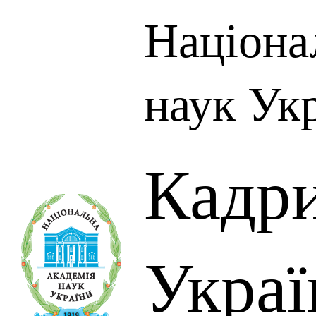
Націона
наук Ук
Кадр
Украї