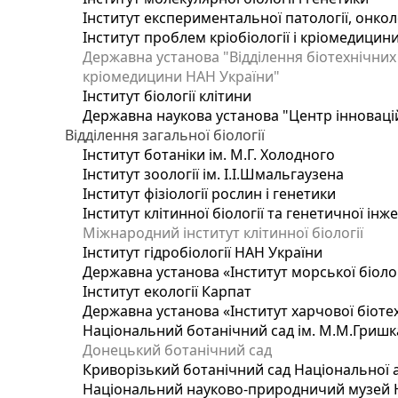
Інститут експериментальної патології, онколог
Інститут проблем кріобіології і кріомедицин
Державна установа "Відділення біотехнічних 
кріомедицини НАН України"
Інститут біології клітини
Державна наукова установа "Центр інноваці
Відділення загальної біології
Інститут ботаніки ім. М.Г. Холодного
Інститут зоології ім. І.І.Шмальгаузена
Інститут фізіології рослин і генетики
Інститут клітинної біології та генетичної інж
Міжнародний інститут клітинної біології
Інститут гідробіології НАН України
Державна установа «Інститут морської біоло
Інститут екології Карпат
Державна установа «Інститут харчової біотех
Національний ботанічний сад ім. М.М.Гришк
Донецький ботанічний сад
Криворізький ботанічний сад Національної а
Національний науково-природничий музей На