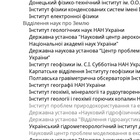
Донецький фізико-технічний інститут ім. О.О
Інститут фізики конденсованих систем імені 
Інститут електронної фізики
Відділення наук про Землю
Інститут геологічних наук НАН України
Державна установа "Науковий центр аерокос
Національної академії наук України"
Державна наукова установа “Центр проблем м
України”
Інститут геофізики ім. С.І. Субботіна НАН Укр
Карпатське відділення Інституту геофізики ім
Полтавська гравіметрична обсерваторія Інсти
Інститут географії НАН України
Інститут геохімії, мінералогії та рудоутворе
Інститут геології і геохімії горючих копалин
Інститут проблем природокористування та е
Державна установа «Науковий гідрофізичний
Державна установа "Відділення гідроакустики
Український гідрометеорологічний інститут
Науковий центр проблем моделювання в еколо