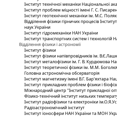
Інститут технічної механіки Національної ак
Інститут проблем міцності імені Г. С. Писаре
Інститут геотехнічної механіки ім. М.С. Поля
Відділення фізики гірничих процесів Інститу
наук України
Інститут гідромеханіки НАН України
Інститут транспортних систем і технологій 
Відділення фізики і астрономії
Інститут фізики
Інститут фізики напівпровідників ім. В.Є.Ла
Інститут металофізики ім. Г. В. Курдюмова На
Інститут теоретичної фізики ім. М.М. Боголю
Головна астрономічна обсерваторія
Інститут магнетизму імені В.Г. Бар'яхтара На
Інститут прикладних проблем фізики і біофі
Міжнародний центр "Інститут прикладної оп
Фізико-технічний інститут низьких температур
Інститут радіофізики та електроніки ім.О.Я.У
Радіоастрономічний інститут
Інститут іоносфери НАН України та МОН Укр