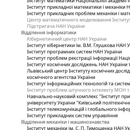
Інститут математики Національної академії 
Інститут прикладної математики і механіки 
Інститут прикладних проблем механіки і мате
Центр математичного моделювання Інституту
Підстригача НАН України
Відділення інформатики
Кібернетичний центр НАН України
Інститут кібернетики ім. В.М. Глушкова НАН 
Інститут програмних систем НАН України
Інститут проблем реєстрації інформації Наці
Інститут космічних досліджень НАН України 
Львівський центр Інституту космічних дослі
космічного агентства України
Інститут інформаційних технологій та систем
Інститут проблем штучного інтелекту МОН т
Навчально-науковий комплекс "Інститут при
університету України "Київський політехнічни
Інститут телекомунікацій і глобального інф
Інститут прикладних систем управління
Відділення механіки і машинознавства
Інститут механіки ім. С. П. Тимошенка НАН У