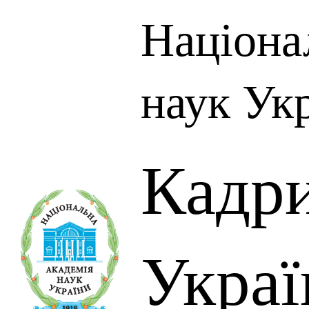
Націона
наук Ук
Кадр
Украї