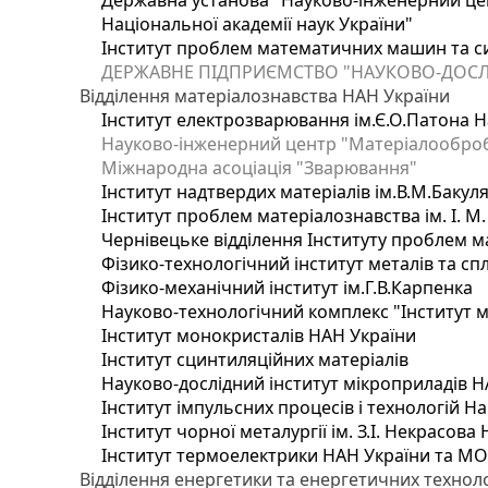
Державна установа "Науково-інженерний цен
Національної академії наук України"
Інститут проблем математичних машин та с
ДЕРЖАВНЕ ПІДПРИЄМСТВО "НАУКОВО-ДОСЛ
Відділення матеріалознавства НАН України
Інститут електрозварювання ім.Є.О.Патона Н
Науково-інженерний центр "Матеріалооброб
Міжнародна асоціація "Зварювання"
Інститут надтвердих матеріалів ім.В.М.Бакул
Інститут проблем матеріалознавства ім. І. М
Чернівецьке відділення Інституту проблем м
Фізико-технологічний інститут металів та сп
Фізико-механічний інститут ім.Г.В.Карпенка
Науково-технологічний комплекс "Інститут 
Інститут монокристалів НАН України
Інститут сцинтиляційних матеріалів
Науково-дослідний інститут мікроприладів Н
Інститут імпульсних процесів і технологій На
Інститут чорної металургії ім. З.І. Некрасова
Інститут термоелектрики НАН України та МО
Відділення енергетики та енергетичних технол