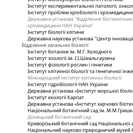
Інститут експериментальної патології, онколог
Інститут проблем кріобіології і кріомедицин
Державна установа "Відділення біотехнічних 
кріомедицини НАН України"
Інститут біології клітини
Державна наукова установа "Центр інноваці
Відділення загальної біології
Інститут ботаніки ім. М.Г. Холодного
Інститут зоології ім. І.І.Шмальгаузена
Інститут фізіології рослин і генетики
Інститут клітинної біології та генетичної інж
Міжнародний інститут клітинної біології
Інститут гідробіології НАН України
Державна установа «Інститут морської біоло
Інститут екології Карпат
Державна установа «Інститут харчової біотех
Національний ботанічний сад ім. М.М.Гришк
Донецький ботанічний сад
Криворізький ботанічний сад Національної а
Національний науково-природничий музей На