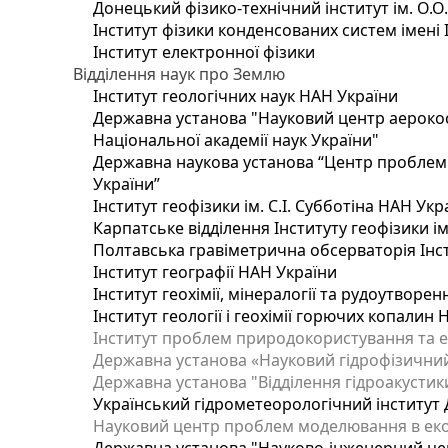
Донецький фізико-технічний інститут ім. О.О
Інститут фізики конденсованих систем імені 
Інститут електронної фізики
Відділення наук про Землю
Інститут геологічних наук НАН України
Державна установа "Науковий центр аерокос
Національної академії наук України"
Державна наукова установа “Центр проблем м
України”
Інститут геофізики ім. С.І. Субботіна НАН Укр
Карпатське відділення Інституту геофізики ім
Полтавська гравіметрична обсерваторія Інсти
Інститут географії НАН України
Інститут геохімії, мінералогії та рудоутворе
Інститут геології і геохімії горючих копалин
Інститут проблем природокористування та е
Державна установа «Науковий гідрофізичний
Державна установа "Відділення гідроакустики
Український гідрометеорологічний інститут
Науковий центр проблем моделювання в еколо