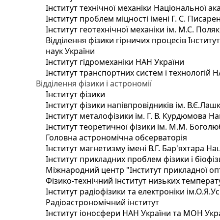
Інститут технічної механіки Національної ак
Інститут проблем міцності імені Г. С. Писаре
Інститут геотехнічної механіки ім. М.С. Поля
Відділення фізики гірничих процесів Інститу
наук України
Інститут гідромеханіки НАН України
Інститут транспортних систем і технологій 
Відділення фізики і астрономії
Інститут фізики
Інститут фізики напівпровідників ім. В.Є.Ла
Інститут металофізики ім. Г. В. Курдюмова На
Інститут теоретичної фізики ім. М.М. Боголю
Головна астрономічна обсерваторія
Інститут магнетизму імені В.Г. Бар'яхтара На
Інститут прикладних проблем фізики і біофі
Міжнародний центр "Інститут прикладної оп
Фізико-технічний інститут низьких температур
Інститут радіофізики та електроніки ім.О.Я.У
Радіоастрономічний інститут
Інститут іоносфери НАН України та МОН Укр