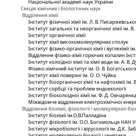
Національної академії наук України
Секція хімічних і біологічних наук
Відділення хімії
Інститут фізичної хімії ім. Л. В. Писаржевсько
Інститут загальної та неорганічної хімії ім. В
Інститут органічної хімії
Інститут хімії високомолекулярних сполук
Інститут фізико-органічної хімії і вуглехімії і
Відділення фізико-хімії горючих копалин Інсти
Інститут колоїдної хімії та хімії води ім. А. 
Фізико-хімічний інститут ім. О. В. Богатсько
Інститут хімії поверхні ім. О. О. Чуйка
Інститут біоорганічної хімії та нафтохімії ім. 
Інститут сорбції та проблем ендоекології
Інститут біоколоїдної хімії ім. Ф. Д. Овчаренк
Міжвідомче відділення електрохімічної енер
Відділення біохімії, фізіології і молекулярної біо
Інститут біохімії ім.О.В.Палладіна
Інститут фізіології ім. О.О. Богомольця НАН 
Інститут мікробіології і вірусології ім. Д.К. 
Інститут молекулярної біології і генетики