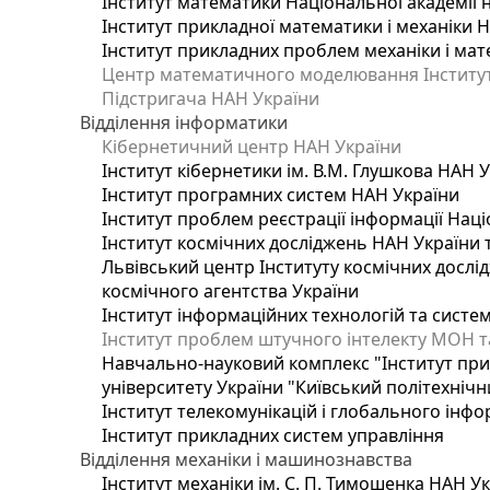
Інститут математики Національної академії 
Інститут прикладної математики і механіки 
Інститут прикладних проблем механіки і мате
Центр математичного моделювання Інституту
Підстригача НАН України
Відділення інформатики
Кібернетичний центр НАН України
Інститут кібернетики ім. В.М. Глушкова НАН 
Інститут програмних систем НАН України
Інститут проблем реєстрації інформації Наці
Інститут космічних досліджень НАН України 
Львівський центр Інституту космічних дослі
космічного агентства України
Інститут інформаційних технологій та систем
Інститут проблем штучного інтелекту МОН т
Навчально-науковий комплекс "Інститут при
університету України "Київський політехнічни
Інститут телекомунікацій і глобального інф
Інститут прикладних систем управління
Відділення механіки і машинознавства
Інститут механіки ім. С. П. Тимошенка НАН У