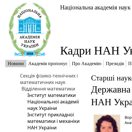
Національна академія наук
Кадри НАН У
Новини
Академія пропонує
Про Академію
Президія
П
Секція фізико-технічних і
Старші наук
математичних наук
Державна 
Відділення математики
Інститут математики
НАН Укра
Національної академії
наук України
Інститут прикладної
Вор
математики і механіки
Ана
НАН України