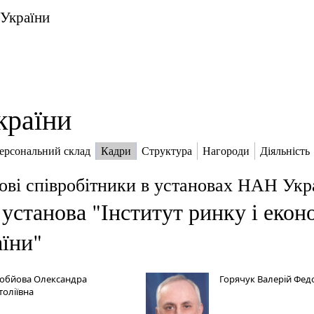
 України
країни
ерсональний склад
Кадри
Структура
Нагороди
Діяльність
ові співробітники в установах НАН Укр
установа "Інститут ринку і екон
їни"
обйова Олександра
Горячук Валерій Фе
толіївна