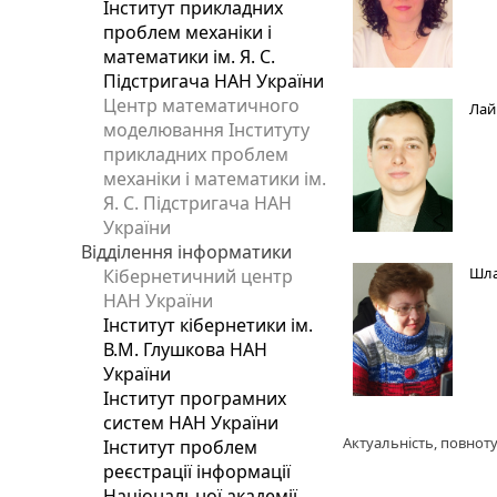
Інститут прикладних
проблем механіки і
математики ім. Я. С.
Підстригача НАН України
Центр математичного
Лай
моделювання Інституту
прикладних проблем
механіки і математики ім.
Я. С. Підстригача НАН
України
Відділення інформатики
Шла
Кібернетичний центр
НАН України
Інститут кібернетики ім.
В.М. Глушкова НАН
України
Інститут програмних
систем НАН України
Актуальність, повноту
Інститут проблем
реєстрації інформації
Національної академії