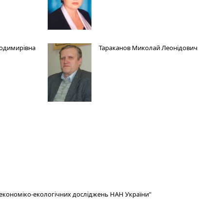
лодимирівна
Тараканов Миколай Леонідович
і економіко-екологічних досліджень НАН України"