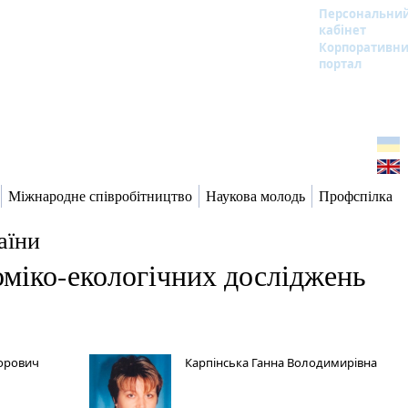
Персональни
кабінет
Корпоративн
портал
Міжнародне співробітництво
Наукова молодь
Профспілка
аїни
оміко-екологічних досліджень
дорович
Карпінська Ганна Володимирівна