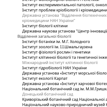
Інститут експериментальної патології, онколог
Інститут проблем кріобіології і кріомедицин
Державна установа "Відділення біотехнічних 
кріомедицини НАН України"
Інститут біології клітини
Державна наукова установа "Центр інноваці
Відділення загальної біології
Інститут ботаніки ім. М.Г. Холодного
Інститут зоології ім. І.І.Шмальгаузена
Інститут фізіології рослин і генетики
Інститут клітинної біології та генетичної інж
Міжнародний інститут клітинної біології
Інститут гідробіології НАН України
Державна установа «Інститут морської біоло
Інститут екології Карпат
Державна установа «Інститут харчової біотех
Національний ботанічний сад ім. М.М.Гришк
Донецький ботанічний сад
Криворізький ботанічний сад Національної а
Національний науково-природничий музей На