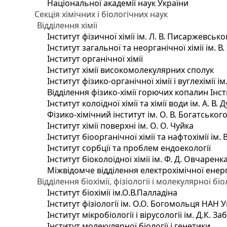
Національної академії наук України
Секція хімічних і біологічних наук
Відділення хімії
Інститут фізичної хімії ім. Л. В. Писаржевсько
Інститут загальної та неорганічної хімії ім. В
Інститут органічної хімії
Інститут хімії високомолекулярних сполук
Інститут фізико-органічної хімії і вуглехімії і
Відділення фізико-хімії горючих копалин Інсти
Інститут колоїдної хімії та хімії води ім. А. 
Фізико-хімічний інститут ім. О. В. Богатсько
Інститут хімії поверхні ім. О. О. Чуйка
Інститут біоорганічної хімії та нафтохімії ім. 
Інститут сорбції та проблем ендоекології
Інститут біоколоїдної хімії ім. Ф. Д. Овчаренк
Міжвідомче відділення електрохімічної енер
Відділення біохімії, фізіології і молекулярної біо
Інститут біохімії ім.О.В.Палладіна
Інститут фізіології ім. О.О. Богомольця НАН 
Інститут мікробіології і вірусології ім. Д.К. 
Інститут молекулярної біології і генетики