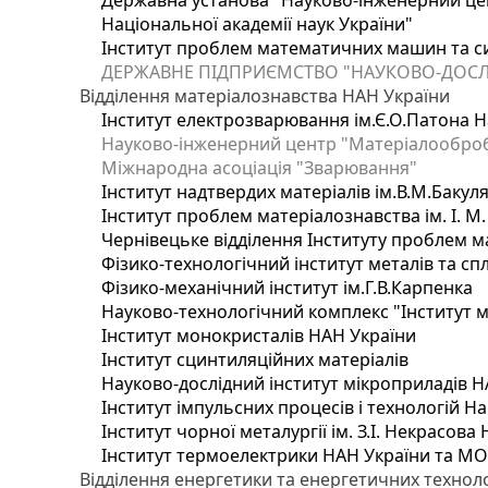
Державна установа "Науково-інженерний цен
Національної академії наук України"
Інститут проблем математичних машин та с
ДЕРЖАВНЕ ПІДПРИЄМСТВО "НАУКОВО-ДОСЛ
Відділення матеріалознавства НАН України
Інститут електрозварювання ім.Є.О.Патона Н
Науково-інженерний центр "Матеріалооброб
Міжнародна асоціація "Зварювання"
Інститут надтвердих матеріалів ім.В.М.Бакул
Інститут проблем матеріалознавства ім. І. М
Чернівецьке відділення Інституту проблем м
Фізико-технологічний інститут металів та сп
Фізико-механічний інститут ім.Г.В.Карпенка
Науково-технологічний комплекс "Інститут 
Інститут монокристалів НАН України
Інститут сцинтиляційних матеріалів
Науково-дослідний інститут мікроприладів Н
Інститут імпульсних процесів і технологій На
Інститут чорної металургії ім. З.І. Некрасова
Інститут термоелектрики НАН України та МО
Відділення енергетики та енергетичних технол