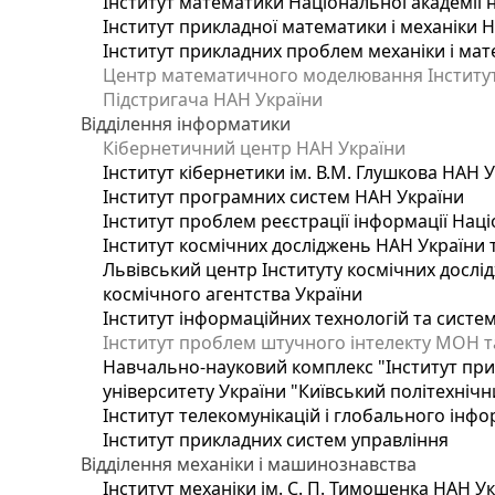
Інститут математики Національної академії 
Інститут прикладної математики і механіки 
Інститут прикладних проблем механіки і мате
Центр математичного моделювання Інституту
Підстригача НАН України
Відділення інформатики
Кібернетичний центр НАН України
Інститут кібернетики ім. В.М. Глушкова НАН 
Інститут програмних систем НАН України
Інститут проблем реєстрації інформації Наці
Інститут космічних досліджень НАН України 
Львівський центр Інституту космічних дослі
космічного агентства України
Інститут інформаційних технологій та систем
Інститут проблем штучного інтелекту МОН т
Навчально-науковий комплекс "Інститут при
університету України "Київський політехнічни
Інститут телекомунікацій і глобального інф
Інститут прикладних систем управління
Відділення механіки і машинознавства
Інститут механіки ім. С. П. Тимошенка НАН У