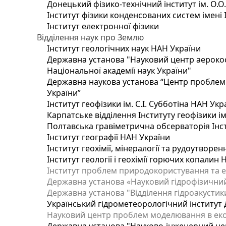
Донецький фізико-технічний інститут ім. О.О
Інститут фізики конденсованих систем імені 
Інститут електронної фізики
Відділення наук про Землю
Інститут геологічних наук НАН України
Державна установа "Науковий центр аерокос
Національної академії наук України"
Державна наукова установа “Центр проблем м
України”
Інститут геофізики ім. С.І. Субботіна НАН Укр
Карпатське відділення Інституту геофізики ім
Полтавська гравіметрична обсерваторія Інсти
Інститут географії НАН України
Інститут геохімії, мінералогії та рудоутворе
Інститут геології і геохімії горючих копалин
Інститут проблем природокористування та е
Державна установа «Науковий гідрофізичний
Державна установа "Відділення гідроакустики
Український гідрометеорологічний інститут
Науковий центр проблем моделювання в еколо