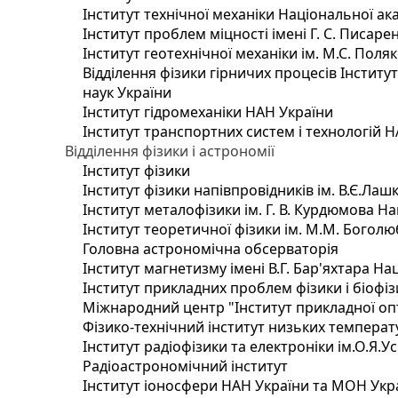
Інститут технічної механіки Національної ак
Інститут проблем міцності імені Г. С. Писаре
Інститут геотехнічної механіки ім. М.С. Поля
Відділення фізики гірничих процесів Інститу
наук України
Інститут гідромеханіки НАН України
Інститут транспортних систем і технологій 
Відділення фізики і астрономії
Інститут фізики
Інститут фізики напівпровідників ім. В.Є.Ла
Інститут металофізики ім. Г. В. Курдюмова На
Інститут теоретичної фізики ім. М.М. Боголю
Головна астрономічна обсерваторія
Інститут магнетизму імені В.Г. Бар'яхтара На
Інститут прикладних проблем фізики і біофі
Міжнародний центр "Інститут прикладної оп
Фізико-технічний інститут низьких температур
Інститут радіофізики та електроніки ім.О.Я.У
Радіоастрономічний інститут
Інститут іоносфери НАН України та МОН Укр