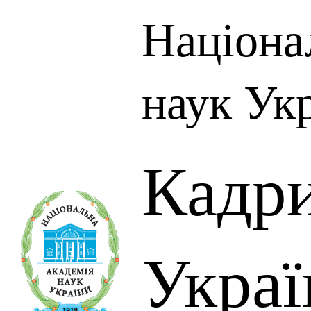
Націона
наук Ук
Кадр
Украї