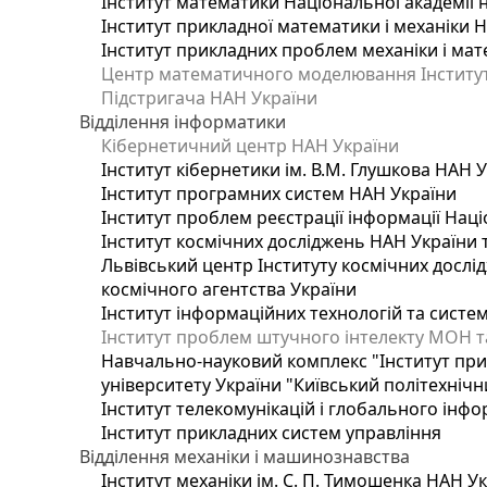
Інститут математики Національної академії 
Інститут прикладної математики і механіки 
Інститут прикладних проблем механіки і мате
Центр математичного моделювання Інституту
Підстригача НАН України
Відділення інформатики
Кібернетичний центр НАН України
Інститут кібернетики ім. В.М. Глушкова НАН 
Інститут програмних систем НАН України
Інститут проблем реєстрації інформації Наці
Інститут космічних досліджень НАН України 
Львівський центр Інституту космічних дослі
космічного агентства України
Інститут інформаційних технологій та систем
Інститут проблем штучного інтелекту МОН т
Навчально-науковий комплекс "Інститут при
університету України "Київський політехнічни
Інститут телекомунікацій і глобального інф
Інститут прикладних систем управління
Відділення механіки і машинознавства
Інститут механіки ім. С. П. Тимошенка НАН У