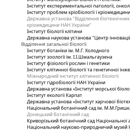
Інститут експериментальної патології, онколог
Інститут проблем кріобіології і кріомедицин
Державна установа "Відділення біотехнічних 
кріомедицини НАН України"
Інститут біології клітини
Державна наукова установа "Центр інноваці
Відділення загальної біології
Інститут ботаніки ім. М.Г. Холодного
Інститут зоології ім. І.І.Шмальгаузена
Інститут фізіології рослин і генетики
Інститут клітинної біології та генетичної інж
Міжнародний інститут клітинної біології
Інститут гідробіології НАН України
Державна установа «Інститут морської біоло
Інститут екології Карпат
Державна установа «Інститут харчової біотех
Національний ботанічний сад ім. М.М.Гришк
Донецький ботанічний сад
Криворізький ботанічний сад Національної а
Національний науково-природничий музей На