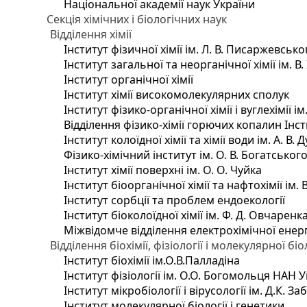
Національної академії наук України
Секція хімічних і біологічних наук
Відділення хімії
Інститут фізичної хімії ім. Л. В. Писаржевсько
Інститут загальної та неорганічної хімії ім. В
Інститут органічної хімії
Інститут хімії високомолекулярних сполук
Інститут фізико-органічної хімії і вуглехімії і
Відділення фізико-хімії горючих копалин Інсти
Інститут колоїдної хімії та хімії води ім. А. 
Фізико-хімічний інститут ім. О. В. Богатсько
Інститут хімії поверхні ім. О. О. Чуйка
Інститут біоорганічної хімії та нафтохімії ім. 
Інститут сорбції та проблем ендоекології
Інститут біоколоїдної хімії ім. Ф. Д. Овчаренк
Міжвідомче відділення електрохімічної енер
Відділення біохімії, фізіології і молекулярної біо
Інститут біохімії ім.О.В.Палладіна
Інститут фізіології ім. О.О. Богомольця НАН 
Інститут мікробіології і вірусології ім. Д.К. 
Інститут молекулярної біології і генетики