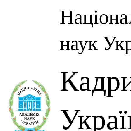
Націона
наук Ук
Кадр
Украї