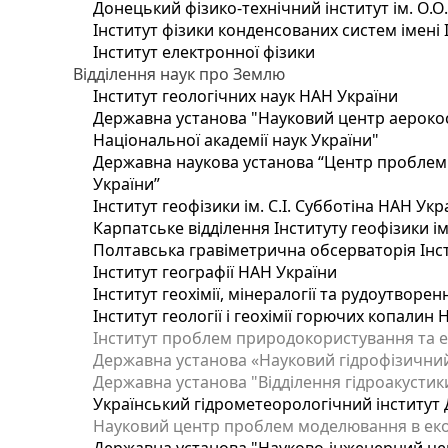
Донецький фізико-технічний інститут ім. О.О
Інститут фізики конденсованих систем імені 
Інститут електронної фізики
Відділення наук про Землю
Інститут геологічних наук НАН України
Державна установа "Науковий центр аерокос
Національної академії наук України"
Державна наукова установа “Центр проблем м
України”
Інститут геофізики ім. С.І. Субботіна НАН Укр
Карпатське відділення Інституту геофізики ім
Полтавська гравіметрична обсерваторія Інсти
Інститут географії НАН України
Інститут геохімії, мінералогії та рудоутворе
Інститут геології і геохімії горючих копалин
Інститут проблем природокористування та е
Державна установа «Науковий гідрофізичний
Державна установа "Відділення гідроакустики
Український гідрометеорологічний інститут
Науковий центр проблем моделювання в еколо