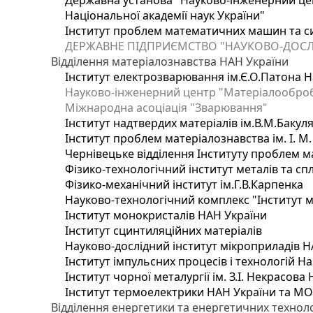
Державна установа "Науково-інженерний цен
Національної академії наук України"
Інститут проблем математичних машин та с
ДЕРЖАВНЕ ПІДПРИЄМСТВО "НАУКОВО-ДОСЛ
Відділення матеріалознавства НАН України
Інститут електрозварювання ім.Є.О.Патона Н
Науково-інженерний центр "Матеріалооброб
Міжнародна асоціація "Зварювання"
Інститут надтвердих матеріалів ім.В.М.Бакул
Інститут проблем матеріалознавства ім. І. М
Чернівецьке відділення Інституту проблем м
Фізико-технологічний інститут металів та сп
Фізико-механічний інститут ім.Г.В.Карпенка
Науково-технологічний комплекс "Інститут 
Інститут монокристалів НАН України
Інститут сцинтиляційних матеріалів
Науково-дослідний інститут мікроприладів Н
Інститут імпульсних процесів і технологій На
Інститут чорної металургії ім. З.І. Некрасова
Інститут термоелектрики НАН України та МО
Відділення енергетики та енергетичних технол