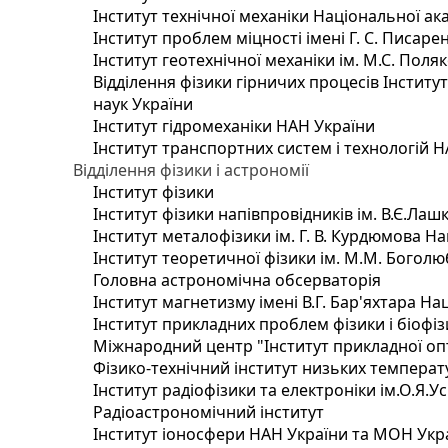
Інститут технічної механіки Національної ак
Інститут проблем міцності імені Г. С. Писаре
Інститут геотехнічної механіки ім. М.С. Поля
Відділення фізики гірничих процесів Інститу
наук України
Інститут гідромеханіки НАН України
Інститут транспортних систем і технологій 
Відділення фізики і астрономії
Інститут фізики
Інститут фізики напівпровідників ім. В.Є.Ла
Інститут металофізики ім. Г. В. Курдюмова На
Інститут теоретичної фізики ім. М.М. Боголю
Головна астрономічна обсерваторія
Інститут магнетизму імені В.Г. Бар'яхтара На
Інститут прикладних проблем фізики і біофі
Міжнародний центр "Інститут прикладної оп
Фізико-технічний інститут низьких температур
Інститут радіофізики та електроніки ім.О.Я.У
Радіоастрономічний інститут
Інститут іоносфери НАН України та МОН Укр