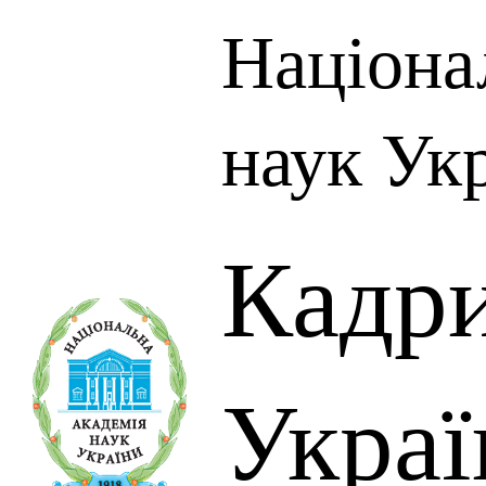
Націона
наук Ук
Кадр
Украї