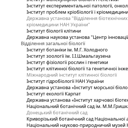
Інститут експериментальної патології, онколог
Інститут проблем кріобіології і кріомедицин
Державна установа "Відділення біотехнічних 
кріомедицини НАН України"
Інститут біології клітини
Державна наукова установа "Центр інноваці
Відділення загальної біології
Інститут ботаніки ім. М.Г. Холодного
Інститут зоології ім. І.І.Шмальгаузена
Інститут фізіології рослин і генетики
Інститут клітинної біології та генетичної інж
Міжнародний інститут клітинної біології
Інститут гідробіології НАН України
Державна установа «Інститут морської біоло
Інститут екології Карпат
Державна установа «Інститут харчової біотех
Національний ботанічний сад ім. М.М.Гришк
Донецький ботанічний сад
Криворізький ботанічний сад Національної а
Національний науково-природничий музей На