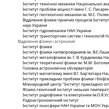
Інститут технічної механіки Національної ак
Інститут проблем міцності імені Г. С. Писаре
Інститут геотехнічної механіки ім. М.С. Поля
Відділення фізики гірничих процесів Інститу
наук України
Інститут гідромеханіки НАН України
Інститут транспортних систем і технологій 
Відділення фізики і астрономії
Інститут фізики
Інститут фізики напівпровідників ім. В.Є.Ла
Інститут металофізики ім. Г. В. Курдюмова На
Інститут теоретичної фізики ім. М.М. Боголю
Головна астрономічна обсерваторія
Інститут магнетизму імені В.Г. Бар'яхтара На
Інститут прикладних проблем фізики і біофі
Міжнародний центр "Інститут прикладної оп
Фізико-технічний інститут низьких температур
Інститут радіофізики та електроніки ім.О.Я.У
Радіоастрономічний інститут
Інститут іоносфери НАН України та МОН Укр