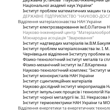
Державна установа "Науково-інженерний цен
Національної академії наук України"
Інститут проблем математичних машин та с
ДЕРЖАВНЕ ПІДПРИЄМСТВО "НАУКОВО-ДОСЛ
Відділення матеріалознавства НАН України
Інститут електрозварювання ім.Є.О.Патона Н
Науково-інженерний центр "Матеріалооброб
Міжнародна асоціація "Зварювання"
Інститут надтвердих матеріалів ім.В.М.Бакул
Інститут проблем матеріалознавства ім. І. М
Чернівецьке відділення Інституту проблем м
Фізико-технологічний інститут металів та сп
Фізико-механічний інститут ім.Г.В.Карпенка
Науково-технологічний комплекс "Інститут 
Інститут монокристалів НАН України
Інститут сцинтиляційних матеріалів
Науково-дослідний інститут мікроприладів Н
Інститут імпульсних процесів і технологій На
Інститут чорної металургії ім. З.І. Некрасова
Інститут термоелектрики НАН України та МО
Відділення енергетики та енергетичних технол