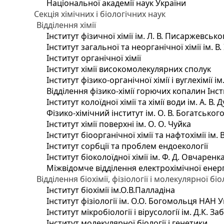
Національної академії наук України
Секція хімічних і біологічних наук
Відділення хімії
Інститут фізичної хімії ім. Л. В. Писаржевсько
Інститут загальної та неорганічної хімії ім. В
Інститут органічної хімії
Інститут хімії високомолекулярних сполук
Інститут фізико-органічної хімії і вуглехімії і
Відділення фізико-хімії горючих копалин Інсти
Інститут колоїдної хімії та хімії води ім. А. 
Фізико-хімічний інститут ім. О. В. Богатсько
Інститут хімії поверхні ім. О. О. Чуйка
Інститут біоорганічної хімії та нафтохімії ім. 
Інститут сорбції та проблем ендоекології
Інститут біоколоїдної хімії ім. Ф. Д. Овчаренк
Міжвідомче відділення електрохімічної енер
Відділення біохімії, фізіології і молекулярної біо
Інститут біохімії ім.О.В.Палладіна
Інститут фізіології ім. О.О. Богомольця НАН 
Інститут мікробіології і вірусології ім. Д.К. 
Інститут молекулярної біології і генетики