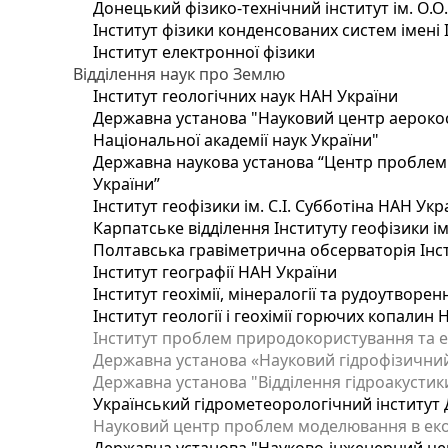
Донецький фізико-технічний інститут ім. О.О
Інститут фізики конденсованих систем імені 
Інститут електронної фізики
Відділення наук про Землю
Інститут геологічних наук НАН України
Державна установа "Науковий центр аерокос
Національної академії наук України"
Державна наукова установа “Центр проблем м
України”
Інститут геофізики ім. С.І. Субботіна НАН Укр
Карпатське відділення Інституту геофізики ім
Полтавська гравіметрична обсерваторія Інсти
Інститут географії НАН України
Інститут геохімії, мінералогії та рудоутворе
Інститут геології і геохімії горючих копалин
Інститут проблем природокористування та е
Державна установа «Науковий гідрофізичний
Державна установа "Відділення гідроакустики
Український гідрометеорологічний інститут
Науковий центр проблем моделювання в еколо