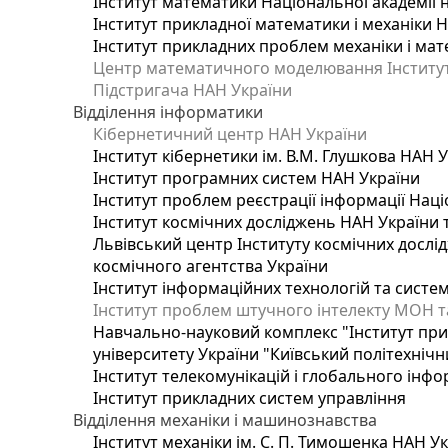
Інститут математики Національної академії 
Інститут прикладної математики і механіки 
Інститут прикладних проблем механіки і мате
Центр математичного моделювання Інституту
Підстригача НАН України
Відділення інформатики
Кібернетичний центр НАН України
Інститут кібернетики ім. В.М. Глушкова НАН 
Інститут програмних систем НАН України
Інститут проблем реєстрації інформації Наці
Інститут космічних досліджень НАН України 
Львівський центр Інституту космічних дослі
космічного агентства України
Інститут інформаційних технологій та систем
Інститут проблем штучного інтелекту МОН т
Навчально-науковий комплекс "Інститут при
університету України "Київський політехнічни
Інститут телекомунікацій і глобального інф
Інститут прикладних систем управління
Відділення механіки і машинознавства
Інститут механіки ім. С. П. Тимошенка НАН У