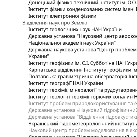
Донецький фізико-технічний інститут ім. О.О
Інститут фізики конденсованих систем імені 
Інститут електронної фізики
Відділення наук про Землю
Інститут геологічних наук НАН України
Державна установа "Науковий центр аерокос
Національної академії наук України"
Державна наукова установа “Центр проблем м
України”
Інститут геофізики ім. С.І. Субботіна НАН Укр
Карпатське відділення Інституту геофізики ім
Полтавська гравіметрична обсерваторія Інсти
Інститут географії НАН України
Інститут геохімії, мінералогії та рудоутворе
Інститут геології і геохімії горючих копалин
Інститут проблем природокористування та е
Державна установа «Науковий гідрофізичний
Державна установа "Відділення гідроакустики
Український гідрометеорологічний інститут
Науковий центр проблем моделювання в еколо