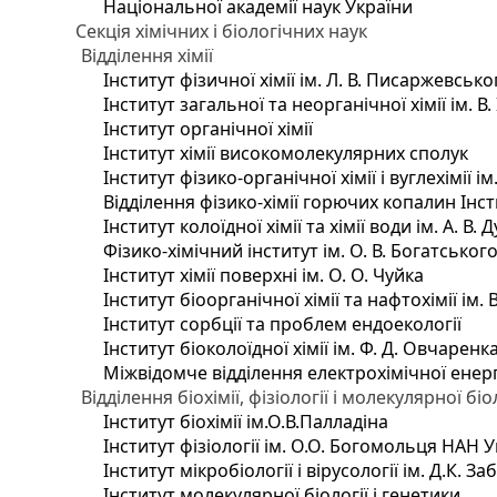
Національної академії наук України
Секція хімічних і біологічних наук
Відділення хімії
Інститут фізичної хімії ім. Л. В. Писаржевсько
Інститут загальної та неорганічної хімії ім. В
Інститут органічної хімії
Інститут хімії високомолекулярних сполук
Інститут фізико-органічної хімії і вуглехімії і
Відділення фізико-хімії горючих копалин Інсти
Інститут колоїдної хімії та хімії води ім. А. 
Фізико-хімічний інститут ім. О. В. Богатсько
Інститут хімії поверхні ім. О. О. Чуйка
Інститут біоорганічної хімії та нафтохімії ім. 
Інститут сорбції та проблем ендоекології
Інститут біоколоїдної хімії ім. Ф. Д. Овчаренк
Міжвідомче відділення електрохімічної енер
Відділення біохімії, фізіології і молекулярної біо
Інститут біохімії ім.О.В.Палладіна
Інститут фізіології ім. О.О. Богомольця НАН 
Інститут мікробіології і вірусології ім. Д.К. 
Інститут молекулярної біології і генетики