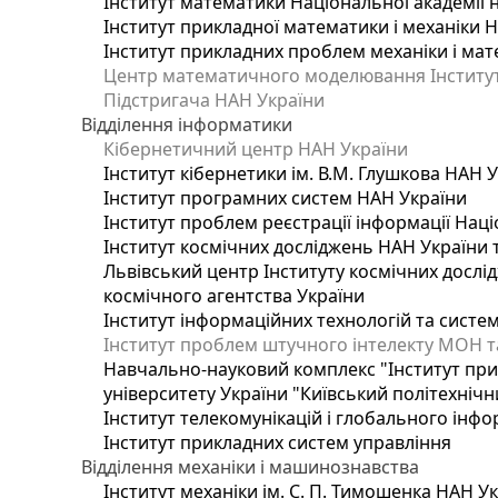
Інститут математики Національної академії 
Інститут прикладної математики і механіки 
Інститут прикладних проблем механіки і мате
Центр математичного моделювання Інституту
Підстригача НАН України
Відділення інформатики
Кібернетичний центр НАН України
Інститут кібернетики ім. В.М. Глушкова НАН 
Інститут програмних систем НАН України
Інститут проблем реєстрації інформації Наці
Інститут космічних досліджень НАН України 
Львівський центр Інституту космічних дослі
космічного агентства України
Інститут інформаційних технологій та систем
Інститут проблем штучного інтелекту МОН т
Навчально-науковий комплекс "Інститут при
університету України "Київський політехнічни
Інститут телекомунікацій і глобального інф
Інститут прикладних систем управління
Відділення механіки і машинознавства
Інститут механіки ім. С. П. Тимошенка НАН У