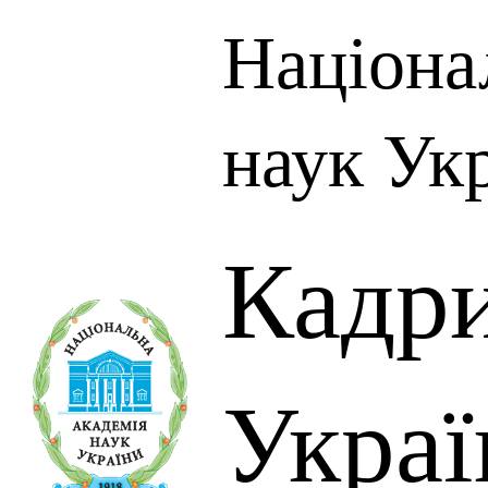
Націона
наук Ук
Кадр
Украї