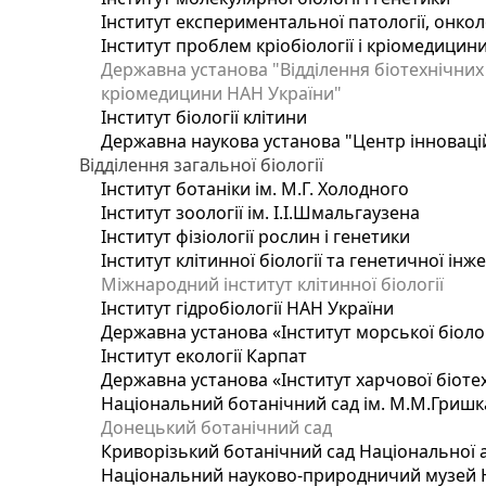
Інститут експериментальної патології, онколог
Інститут проблем кріобіології і кріомедицин
Державна установа "Відділення біотехнічних 
кріомедицини НАН України"
Інститут біології клітини
Державна наукова установа "Центр інноваці
Відділення загальної біології
Інститут ботаніки ім. М.Г. Холодного
Інститут зоології ім. І.І.Шмальгаузена
Інститут фізіології рослин і генетики
Інститут клітинної біології та генетичної інж
Міжнародний інститут клітинної біології
Інститут гідробіології НАН України
Державна установа «Інститут морської біоло
Інститут екології Карпат
Державна установа «Інститут харчової біотех
Національний ботанічний сад ім. М.М.Гришк
Донецький ботанічний сад
Криворізький ботанічний сад Національної а
Національний науково-природничий музей На