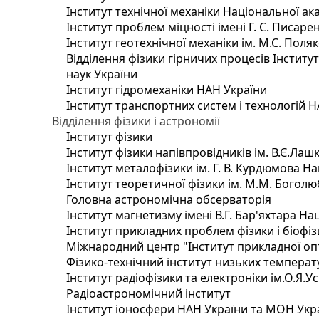
Інститут технічної механіки Національної ак
Інститут проблем міцності імені Г. С. Писаре
Інститут геотехнічної механіки ім. М.С. Поля
Відділення фізики гірничих процесів Інститу
наук України
Інститут гідромеханіки НАН України
Інститут транспортних систем і технологій 
Відділення фізики і астрономії
Інститут фізики
Інститут фізики напівпровідників ім. В.Є.Ла
Інститут металофізики ім. Г. В. Курдюмова На
Інститут теоретичної фізики ім. М.М. Боголю
Головна астрономічна обсерваторія
Інститут магнетизму імені В.Г. Бар'яхтара На
Інститут прикладних проблем фізики і біофі
Міжнародний центр "Інститут прикладної оп
Фізико-технічний інститут низьких температур
Інститут радіофізики та електроніки ім.О.Я.У
Радіоастрономічний інститут
Інститут іоносфери НАН України та МОН Укр