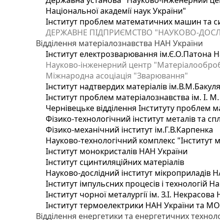
Державна установа "Науково-інженерний цен
Національної академії наук України"
Інститут проблем математичних машин та с
ДЕРЖАВНЕ ПІДПРИЄМСТВО "НАУКОВО-ДОСЛ
Відділення матеріалознавства НАН України
Інститут електрозварювання ім.Є.О.Патона Н
Науково-інженерний центр "Матеріалооброб
Міжнародна асоціація "Зварювання"
Інститут надтвердих матеріалів ім.В.М.Бакул
Інститут проблем матеріалознавства ім. І. М
Чернівецьке відділення Інституту проблем м
Фізико-технологічний інститут металів та сп
Фізико-механічний інститут ім.Г.В.Карпенка
Науково-технологічний комплекс "Інститут 
Інститут монокристалів НАН України
Інститут сцинтиляційних матеріалів
Науково-дослідний інститут мікроприладів Н
Інститут імпульсних процесів і технологій На
Інститут чорної металургії ім. З.І. Некрасова
Інститут термоелектрики НАН України та МО
Відділення енергетики та енергетичних технол