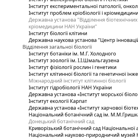
Інститут експериментальної патології, онколог
Інститут проблем кріобіології і кріомедицин
Державна установа "Відділення біотехнічних 
кріомедицини НАН України"
Інститут біології клітини
Державна наукова установа "Центр інноваці
Відділення загальної біології
Інститут ботаніки ім. М.Г. Холодного
Інститут зоології ім. І.І.Шмальгаузена
Інститут фізіології рослин і генетики
Інститут клітинної біології та генетичної інж
Міжнародний інститут клітинної біології
Інститут гідробіології НАН України
Державна установа «Інститут морської біоло
Інститут екології Карпат
Державна установа «Інститут харчової біотех
Національний ботанічний сад ім. М.М.Гришк
Донецький ботанічний сад
Криворізький ботанічний сад Національної а
Національний науково-природничий музей На