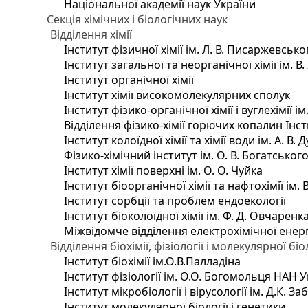
Національної академії наук України
Секція хімічних і біологічних наук
Відділення хімії
Інститут фізичної хімії ім. Л. В. Писаржевсько
Інститут загальної та неорганічної хімії ім. В
Інститут органічної хімії
Інститут хімії високомолекулярних сполук
Інститут фізико-органічної хімії і вуглехімії і
Відділення фізико-хімії горючих копалин Інсти
Інститут колоїдної хімії та хімії води ім. А. 
Фізико-хімічний інститут ім. О. В. Богатсько
Інститут хімії поверхні ім. О. О. Чуйка
Інститут біоорганічної хімії та нафтохімії ім. 
Інститут сорбції та проблем ендоекології
Інститут біоколоїдної хімії ім. Ф. Д. Овчаренк
Міжвідомче відділення електрохімічної енер
Відділення біохімії, фізіології і молекулярної біо
Інститут біохімії ім.О.В.Палладіна
Інститут фізіології ім. О.О. Богомольця НАН 
Інститут мікробіології і вірусології ім. Д.К. 
Інститут молекулярної біології і генетики