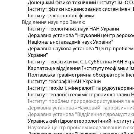
Донецький фізико-технічний інститут ім. О.О
Інститут фізики конденсованих систем імені 
Інститут електронної фізики
Відділення наук про Землю
Інститут геологічних наук НАН України
Державна установа "Науковий центр аерокос
Національної академії наук України"
Державна наукова установа “Центр проблем м
України”
Інститут геофізики ім. С.І. Субботіна НАН Укр
Карпатське відділення Інституту геофізики ім
Полтавська гравіметрична обсерваторія Інсти
Інститут географії НАН України
Інститут геохімії, мінералогії та рудоутворе
Інститут геології і геохімії горючих копалин
Інститут проблем природокористування та е
Державна установа «Науковий гідрофізичний
Державна установа "Відділення гідроакустики
Український гідрометеорологічний інститут
Науковий центр проблем моделювання в еколо