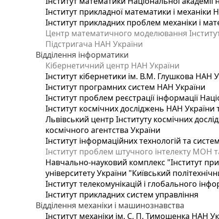
Інститут математики Національної академії 
Інститут прикладної математики і механіки 
Інститут прикладних проблем механіки і мате
Центр математичного моделювання Інституту
Підстригача НАН України
Відділення інформатики
Кібернетичний центр НАН України
Інститут кібернетики ім. В.М. Глушкова НАН 
Інститут програмних систем НАН України
Інститут проблем реєстрації інформації Наці
Інститут космічних досліджень НАН України 
Львівський центр Інституту космічних дослі
космічного агентства України
Інститут інформаційних технологій та систем
Інститут проблем штучного інтелекту МОН т
Навчально-науковий комплекс "Інститут при
університету України "Київський політехнічни
Інститут телекомунікацій і глобального інф
Інститут прикладних систем управління
Відділення механіки і машинознавства
Інститут механіки ім. С. П. Тимошенка НАН У