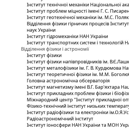
Інститут технічної механіки Національної ак
Інститут проблем міцності імені Г. С. Писаре
Інститут геотехнічної механіки ім. М.С. Поля
Відділення фізики гірничих процесів Інститу
наук України
Інститут гідромеханіки НАН України
Інститут транспортних систем і технологій 
Відділення фізики і астрономії
Інститут фізики
Інститут фізики напівпровідників ім. В.Є.Ла
Інститут металофізики ім. Г. В. Курдюмова На
Інститут теоретичної фізики ім. М.М. Боголю
Головна астрономічна обсерваторія
Інститут магнетизму імені В.Г. Бар'яхтара На
Інститут прикладних проблем фізики і біофі
Міжнародний центр "Інститут прикладної оп
Фізико-технічний інститут низьких температур
Інститут радіофізики та електроніки ім.О.Я.У
Радіоастрономічний інститут
Інститут іоносфери НАН України та МОН Укр