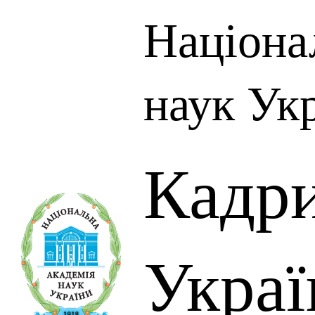
Націона
наук Ук
Кадр
Украї