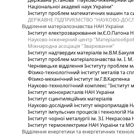
Державна установа "Науково-інженерний цен
Національної академії наук України"
Інститут проблем математичних машин та с
ДЕРЖАВНЕ ПІДПРИЄМСТВО "НАУКОВО-ДОСЛ
Відділення матеріалознавства НАН України
Інститут електрозварювання ім.Є.О.Патона Н
Науково-інженерний центр "Матеріалооброб
Міжнародна асоціація "Зварювання"
Інститут надтвердих матеріалів ім.В.М.Бакул
Інститут проблем матеріалознавства ім. І. М
Чернівецьке відділення Інституту проблем м
Фізико-технологічний інститут металів та сп
Фізико-механічний інститут ім.Г.В.Карпенка
Науково-технологічний комплекс "Інститут 
Інститут монокристалів НАН України
Інститут сцинтиляційних матеріалів
Науково-дослідний інститут мікроприладів Н
Інститут імпульсних процесів і технологій На
Інститут чорної металургії ім. З.І. Некрасова
Інститут термоелектрики НАН України та МО
Відділення енергетики та енергетичних технол