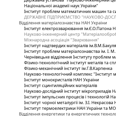
Державна установа "Науково-інженерний цен
Національної академії наук України"
Інститут проблем математичних машин та с
ДЕРЖАВНЕ ПІДПРИЄМСТВО "НАУКОВО-ДОСЛ
Відділення матеріалознавства НАН України
Інститут електрозварювання ім.Є.О.Патона Н
Науково-інженерний центр "Матеріалооброб
Міжнародна асоціація "Зварювання"
Інститут надтвердих матеріалів ім.В.М.Бакул
Інститут проблем матеріалознавства ім. І. М
Чернівецьке відділення Інституту проблем м
Фізико-технологічний інститут металів та сп
Фізико-механічний інститут ім.Г.В.Карпенка
Науково-технологічний комплекс "Інститут 
Інститут монокристалів НАН України
Інститут сцинтиляційних матеріалів
Науково-дослідний інститут мікроприладів Н
Інститут імпульсних процесів і технологій На
Інститут чорної металургії ім. З.І. Некрасова
Інститут термоелектрики НАН України та МО
Відділення енергетики та енергетичних технол