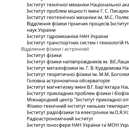
Інститут технічної механіки Національної ак
Інститут проблем міцності імені Г. С. Писаре
Інститут геотехнічної механіки ім. М.С. Поля
Відділення фізики гірничих процесів Інститу
наук України
Інститут гідромеханіки НАН України
Інститут транспортних систем і технологій 
Відділення фізики і астрономії
Інститут фізики
Інститут фізики напівпровідників ім. В.Є.Ла
Інститут металофізики ім. Г. В. Курдюмова На
Інститут теоретичної фізики ім. М.М. Боголю
Головна астрономічна обсерваторія
Інститут магнетизму імені В.Г. Бар'яхтара На
Інститут прикладних проблем фізики і біофі
Міжнародний центр "Інститут прикладної оп
Фізико-технічний інститут низьких температур
Інститут радіофізики та електроніки ім.О.Я.У
Радіоастрономічний інститут
Інститут іоносфери НАН України та МОН Укр