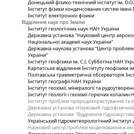
Донецький фізико-технічний інститут ім. О.О
Інститут фізики конденсованих систем імені 
Інститут електронної фізики
Відділення наук про Землю
Інститут геологічних наук НАН України
Державна установа "Науковий центр аерокос
Національної академії наук України"
Державна наукова установа “Центр проблем м
України”
Інститут геофізики ім. С.І. Субботіна НАН Укр
Карпатське відділення Інституту геофізики ім
Полтавська гравіметрична обсерваторія Інсти
Інститут географії НАН України
Інститут геохімії, мінералогії та рудоутворе
Інститут геології і геохімії горючих копалин
Інститут проблем природокористування та е
Державна установа «Науковий гідрофізичний
Державна установа "Відділення гідроакустики
Український гідрометеорологічний інститут
Науковий центр проблем моделювання в еколо