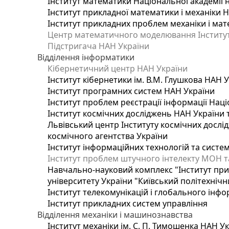
Інститут математики Національної академії 
Інститут прикладної математики і механіки 
Інститут прикладних проблем механіки і мате
Центр математичного моделювання Інституту
Підстригача НАН України
Відділення інформатики
Кібернетичний центр НАН України
Інститут кібернетики ім. В.М. Глушкова НАН 
Інститут програмних систем НАН України
Інститут проблем реєстрації інформації Наці
Інститут космічних досліджень НАН України 
Львівський центр Інституту космічних дослі
космічного агентства України
Інститут інформаційних технологій та систем
Інститут проблем штучного інтелекту МОН т
Навчально-науковий комплекс "Інститут при
університету України "Київський політехнічни
Інститут телекомунікацій і глобального інф
Інститут прикладних систем управління
Відділення механіки і машинознавства
Інститут механіки ім. С. П. Тимошенка НАН У