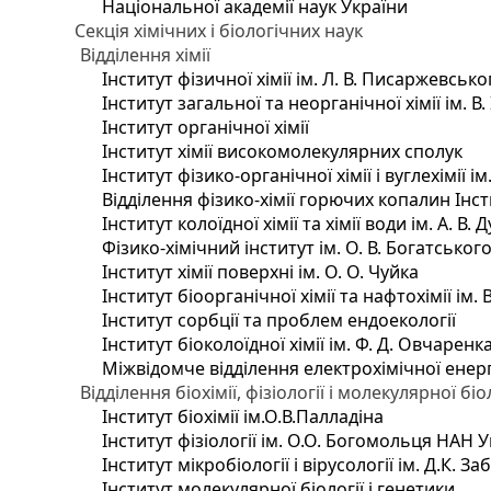
Національної академії наук України
Секція хімічних і біологічних наук
Відділення хімії
Інститут фізичної хімії ім. Л. В. Писаржевсько
Інститут загальної та неорганічної хімії ім. В
Інститут органічної хімії
Інститут хімії високомолекулярних сполук
Інститут фізико-органічної хімії і вуглехімії і
Відділення фізико-хімії горючих копалин Інсти
Інститут колоїдної хімії та хімії води ім. А. 
Фізико-хімічний інститут ім. О. В. Богатсько
Інститут хімії поверхні ім. О. О. Чуйка
Інститут біоорганічної хімії та нафтохімії ім. 
Інститут сорбції та проблем ендоекології
Інститут біоколоїдної хімії ім. Ф. Д. Овчаренк
Міжвідомче відділення електрохімічної енер
Відділення біохімії, фізіології і молекулярної біо
Інститут біохімії ім.О.В.Палладіна
Інститут фізіології ім. О.О. Богомольця НАН 
Інститут мікробіології і вірусології ім. Д.К. 
Інститут молекулярної біології і генетики