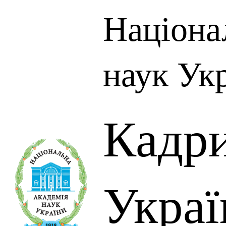
Націона
наук Ук
Кадр
Украї