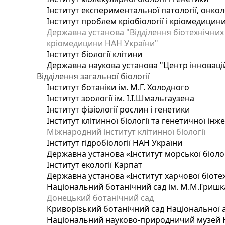
Інститут експериментальної патології, онколог
Інститут проблем кріобіології і кріомедицин
Державна установа "Відділення біотехнічних 
кріомедицини НАН України"
Інститут біології клітини
Державна наукова установа "Центр інноваці
Відділення загальної біології
Інститут ботаніки ім. М.Г. Холодного
Інститут зоології ім. І.І.Шмальгаузена
Інститут фізіології рослин і генетики
Інститут клітинної біології та генетичної інж
Міжнародний інститут клітинної біології
Інститут гідробіології НАН України
Державна установа «Інститут морської біоло
Інститут екології Карпат
Державна установа «Інститут харчової біотех
Національний ботанічний сад ім. М.М.Гришк
Донецький ботанічний сад
Криворізький ботанічний сад Національної а
Національний науково-природничий музей На