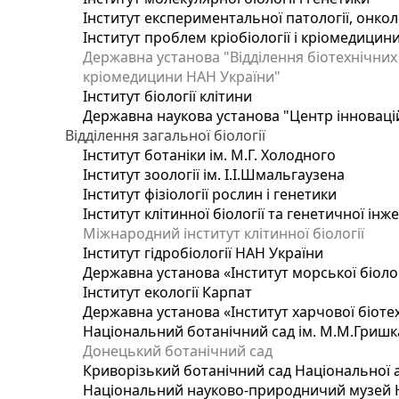
Інститут експериментальної патології, онколог
Інститут проблем кріобіології і кріомедицин
Державна установа "Відділення біотехнічних 
кріомедицини НАН України"
Інститут біології клітини
Державна наукова установа "Центр інноваці
Відділення загальної біології
Інститут ботаніки ім. М.Г. Холодного
Інститут зоології ім. І.І.Шмальгаузена
Інститут фізіології рослин і генетики
Інститут клітинної біології та генетичної інж
Міжнародний інститут клітинної біології
Інститут гідробіології НАН України
Державна установа «Інститут морської біоло
Інститут екології Карпат
Державна установа «Інститут харчової біотех
Національний ботанічний сад ім. М.М.Гришк
Донецький ботанічний сад
Криворізький ботанічний сад Національної а
Національний науково-природничий музей На