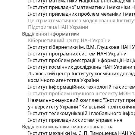
Інститут математики Національної академії 
Інститут прикладної математики і механіки 
Інститут прикладних проблем механіки і мате
Центр математичного моделювання Інституту
Підстригача НАН України
Відділення інформатики
Кібернетичний центр НАН України
Інститут кібернетики ім. В.М. Глушкова НАН 
Інститут програмних систем НАН України
Інститут проблем реєстрації інформації Наці
Інститут космічних досліджень НАН України 
Львівський центр Інституту космічних дослі
космічного агентства України
Інститут інформаційних технологій та систем
Інститут проблем штучного інтелекту МОН т
Навчально-науковий комплекс "Інститут при
університету України "Київський політехнічни
Інститут телекомунікацій і глобального інф
Інститут прикладних систем управління
Відділення механіки і машинознавства
Інститут механіки ім. С. П. Тимошенка НАН У