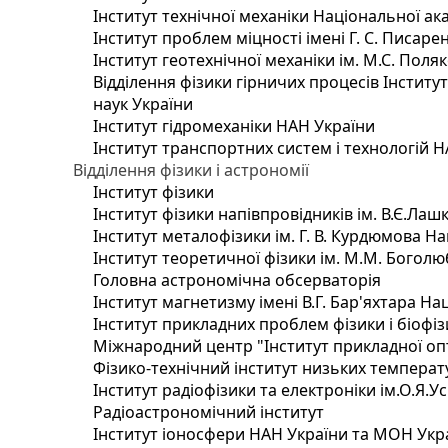
Інститут технічної механіки Національної ак
Інститут проблем міцності імені Г. С. Писаре
Інститут геотехнічної механіки ім. М.С. Поля
Відділення фізики гірничих процесів Інститу
наук України
Інститут гідромеханіки НАН України
Інститут транспортних систем і технологій 
Відділення фізики і астрономії
Інститут фізики
Інститут фізики напівпровідників ім. В.Є.Ла
Інститут металофізики ім. Г. В. Курдюмова На
Інститут теоретичної фізики ім. М.М. Боголю
Головна астрономічна обсерваторія
Інститут магнетизму імені В.Г. Бар'яхтара На
Інститут прикладних проблем фізики і біофі
Міжнародний центр "Інститут прикладної оп
Фізико-технічний інститут низьких температур
Інститут радіофізики та електроніки ім.О.Я.У
Радіоастрономічний інститут
Інститут іоносфери НАН України та МОН Укр