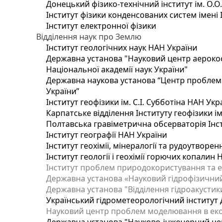
Донецький фізико-технічний інститут ім. О.О
Інститут фізики конденсованих систем імені 
Інститут електронної фізики
Відділення наук про Землю
Інститут геологічних наук НАН України
Державна установа "Науковий центр аерокос
Національної академії наук України"
Державна наукова установа “Центр проблем м
України”
Інститут геофізики ім. С.І. Субботіна НАН Укр
Карпатське відділення Інституту геофізики ім
Полтавська гравіметрична обсерваторія Інсти
Інститут географії НАН України
Інститут геохімії, мінералогії та рудоутворе
Інститут геології і геохімії горючих копалин
Інститут проблем природокористування та е
Державна установа «Науковий гідрофізичний
Державна установа "Відділення гідроакустики
Український гідрометеорологічний інститут
Науковий центр проблем моделювання в еколо