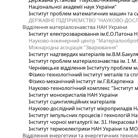
Державна установа "Науково-інженерний цен
Національної академії наук України"
Інститут проблем математичних машин та с
ДЕРЖАВНЕ ПІДПРИЄМСТВО "НАУКОВО-ДОСЛ
Відділення матеріалознавства НАН України
Інститут електрозварювання ім.Є.О.Патона Н
Науково-інженерний центр "Матеріалооброб
Міжнародна асоціація "Зварювання"
Інститут надтвердих матеріалів ім.В.М.Бакул
Інститут проблем матеріалознавства ім. І. М
Чернівецьке відділення Інституту проблем м
Фізико-технологічний інститут металів та сп
Фізико-механічний інститут ім.Г.В.Карпенка
Науково-технологічний комплекс "Інститут 
Інститут монокристалів НАН України
Інститут сцинтиляційних матеріалів
Науково-дослідний інститут мікроприладів Н
Інститут імпульсних процесів і технологій На
Інститут чорної металургії ім. З.І. Некрасова
Інститут термоелектрики НАН України та МО
Відділення енергетики та енергетичних технол