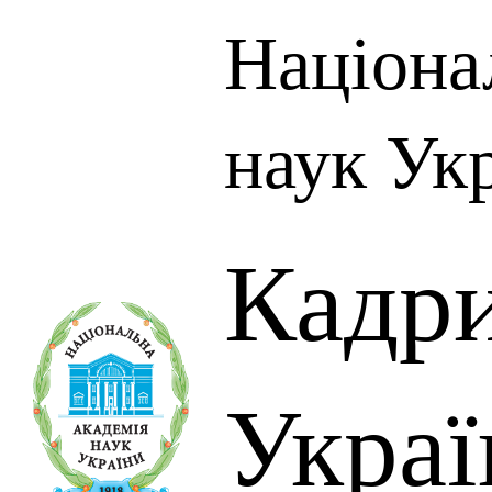
Націона
наук Ук
Кадр
Украї