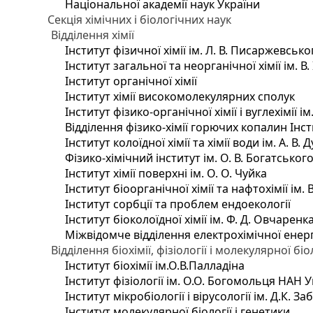
Національної академії наук України
Секція хімічних і біологічних наук
Відділення хімії
Інститут фізичної хімії ім. Л. В. Писаржевсько
Інститут загальної та неорганічної хімії ім. В
Інститут органічної хімії
Інститут хімії високомолекулярних сполук
Інститут фізико-органічної хімії і вуглехімії і
Відділення фізико-хімії горючих копалин Інсти
Інститут колоїдної хімії та хімії води ім. А. 
Фізико-хімічний інститут ім. О. В. Богатсько
Інститут хімії поверхні ім. О. О. Чуйка
Інститут біоорганічної хімії та нафтохімії ім. 
Інститут сорбції та проблем ендоекології
Інститут біоколоїдної хімії ім. Ф. Д. Овчаренк
Міжвідомче відділення електрохімічної енер
Відділення біохімії, фізіології і молекулярної біо
Інститут біохімії ім.О.В.Палладіна
Інститут фізіології ім. О.О. Богомольця НАН 
Інститут мікробіології і вірусології ім. Д.К. 
Інститут молекулярної біології і генетики