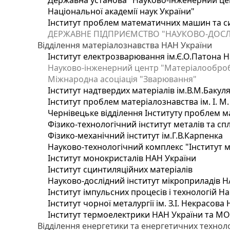
Державна установа "Науково-інженерний цен
Національної академії наук України"
Інститут проблем математичних машин та с
ДЕРЖАВНЕ ПІДПРИЄМСТВО "НАУКОВО-ДОСЛ
Відділення матеріалознавства НАН України
Інститут електрозварювання ім.Є.О.Патона Н
Науково-інженерний центр "Матеріалооброб
Міжнародна асоціація "Зварювання"
Інститут надтвердих матеріалів ім.В.М.Бакул
Інститут проблем матеріалознавства ім. І. М
Чернівецьке відділення Інституту проблем м
Фізико-технологічний інститут металів та сп
Фізико-механічний інститут ім.Г.В.Карпенка
Науково-технологічний комплекс "Інститут 
Інститут монокристалів НАН України
Інститут сцинтиляційних матеріалів
Науково-дослідний інститут мікроприладів Н
Інститут імпульсних процесів і технологій На
Інститут чорної металургії ім. З.І. Некрасова
Інститут термоелектрики НАН України та МО
Відділення енергетики та енергетичних технол