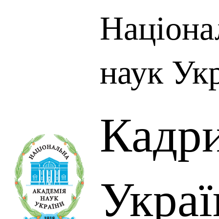
Націона
наук Ук
Кадр
Украї