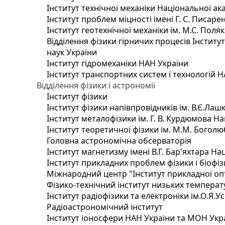
Інститут технічної механіки Національної ак
Інститут проблем міцності імені Г. С. Писаре
Інститут геотехнічної механіки ім. М.С. Поля
Відділення фізики гірничих процесів Інститу
наук України
Інститут гідромеханіки НАН України
Інститут транспортних систем і технологій 
Відділення фізики і астрономії
Інститут фізики
Інститут фізики напівпровідників ім. В.Є.Ла
Інститут металофізики ім. Г. В. Курдюмова На
Інститут теоретичної фізики ім. М.М. Боголю
Головна астрономічна обсерваторія
Інститут магнетизму імені В.Г. Бар'яхтара На
Інститут прикладних проблем фізики і біофі
Міжнародний центр "Інститут прикладної оп
Фізико-технічний інститут низьких температур
Інститут радіофізики та електроніки ім.О.Я.У
Радіоастрономічний інститут
Інститут іоносфери НАН України та МОН Укр