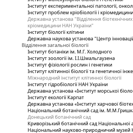
Інститут експериментальної патології, онколог
Інститут проблем кріобіології і кріомедицин
Державна установа "Відділення біотехнічних 
кріомедицини НАН України"
Інститут біології клітини
Державна наукова установа "Центр інноваці
Відділення загальної біології
Інститут ботаніки ім. М.Г. Холодного
Інститут зоології ім. І.І.Шмальгаузена
Інститут фізіології рослин і генетики
Інститут клітинної біології та генетичної інж
Міжнародний інститут клітинної біології
Інститут гідробіології НАН України
Державна установа «Інститут морської біоло
Інститут екології Карпат
Державна установа «Інститут харчової біотех
Національний ботанічний сад ім. М.М.Гришк
Донецький ботанічний сад
Криворізький ботанічний сад Національної а
Національний науково-природничий музей На