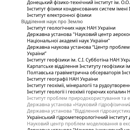
Донецький фізико-технічний інститут ім. О.О
Інститут фізики конденсованих систем імені 
Інститут електронної фізики
Відділення наук про Землю
Інститут геологічних наук НАН України
Державна установа "Науковий центр аерокос
Національної академії наук України"
Державна наукова установа “Центр проблем м
України”
Інститут геофізики ім. С.І. Субботіна НАН Укр
Карпатське відділення Інституту геофізики ім
Полтавська гравіметрична обсерваторія Інсти
Інститут географії НАН України
Інститут геохімії, мінералогії та рудоутворе
Інститут геології і геохімії горючих копалин
Інститут проблем природокористування та е
Державна установа «Науковий гідрофізичний
Державна установа "Відділення гідроакустики
Український гідрометеорологічний інститут
Науковий центр проблем моделювання в еколо