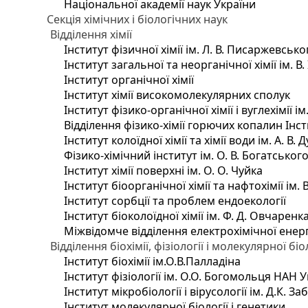
Національної академії наук України
Секція хімічних і біологічних наук
Відділення хімії
Інститут фізичної хімії ім. Л. В. Писаржевсько
Інститут загальної та неорганічної хімії ім. В
Інститут органічної хімії
Інститут хімії високомолекулярних сполук
Інститут фізико-органічної хімії і вуглехімії і
Відділення фізико-хімії горючих копалин Інсти
Інститут колоїдної хімії та хімії води ім. А. 
Фізико-хімічний інститут ім. О. В. Богатсько
Інститут хімії поверхні ім. О. О. Чуйка
Інститут біоорганічної хімії та нафтохімії ім. 
Інститут сорбції та проблем ендоекології
Інститут біоколоїдної хімії ім. Ф. Д. Овчаренк
Міжвідомче відділення електрохімічної енер
Відділення біохімії, фізіології і молекулярної біо
Інститут біохімії ім.О.В.Палладіна
Інститут фізіології ім. О.О. Богомольця НАН 
Інститут мікробіології і вірусології ім. Д.К. 
Інститут молекулярної біології і генетики