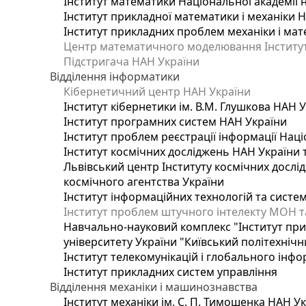
Інститут математики Національної академії 
Інститут прикладної математики і механіки 
Інститут прикладних проблем механіки і мате
Центр математичного моделювання Інституту
Підстригача НАН України
Відділення інформатики
Кібернетичний центр НАН України
Інститут кібернетики ім. В.М. Глушкова НАН 
Інститут програмних систем НАН України
Інститут проблем реєстрації інформації Наці
Інститут космічних досліджень НАН України 
Львівський центр Інституту космічних дослі
космічного агентства України
Інститут інформаційних технологій та систем
Інститут проблем штучного інтелекту МОН т
Навчально-науковий комплекс "Інститут при
університету України "Київський політехнічни
Інститут телекомунікацій і глобального інф
Інститут прикладних систем управління
Відділення механіки і машинознавства
Інститут механіки ім. С. П. Тимошенка НАН У