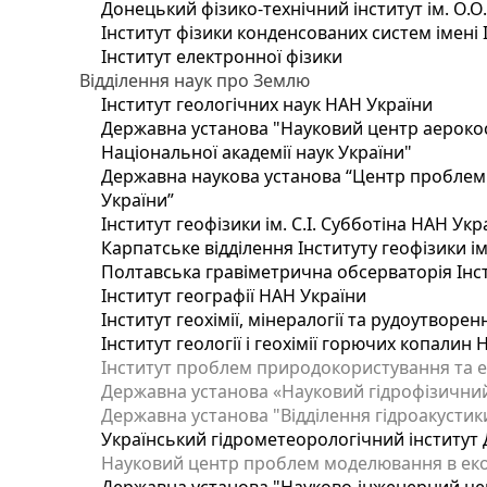
Донецький фізико-технічний інститут ім. О.О
Інститут фізики конденсованих систем імені 
Інститут електронної фізики
Відділення наук про Землю
Інститут геологічних наук НАН України
Державна установа "Науковий центр аерокос
Національної академії наук України"
Державна наукова установа “Центр проблем м
України”
Інститут геофізики ім. С.І. Субботіна НАН Укр
Карпатське відділення Інституту геофізики ім
Полтавська гравіметрична обсерваторія Інсти
Інститут географії НАН України
Інститут геохімії, мінералогії та рудоутворе
Інститут геології і геохімії горючих копалин
Інститут проблем природокористування та е
Державна установа «Науковий гідрофізичний
Державна установа "Відділення гідроакустики
Український гідрометеорологічний інститут
Науковий центр проблем моделювання в еколо