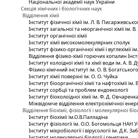
Національної академії наук України
Секція хімічних і біологічних наук
Відділення хімії
Інститут фізичної хімії ім. Л. В. Писаржевсько
Інститут загальної та неорганічної хімії ім. В
Інститут органічної хімії
Інститут хімії високомолекулярних сполук
Інститут фізико-органічної хімії і вуглехімії і
Відділення фізико-хімії горючих копалин Інсти
Інститут колоїдної хімії та хімії води ім. А. 
Фізико-хімічний інститут ім. О. В. Богатсько
Інститут хімії поверхні ім. О. О. Чуйка
Інститут біоорганічної хімії та нафтохімії ім. 
Інститут сорбції та проблем ендоекології
Інститут біоколоїдної хімії ім. Ф. Д. Овчаренк
Міжвідомче відділення електрохімічної енер
Відділення біохімії, фізіології і молекулярної біо
Інститут біохімії ім.О.В.Палладіна
Інститут фізіології ім. О.О. Богомольця НАН 
Інститут мікробіології і вірусології ім. Д.К. 
Інститут молекулярної біології і генетики