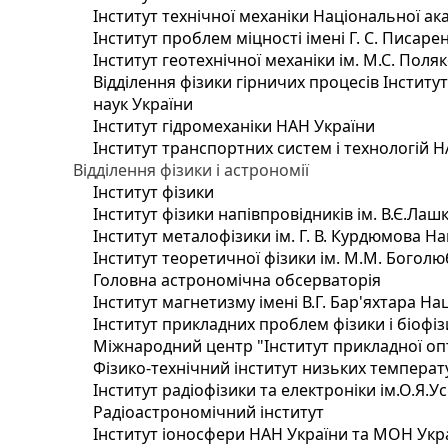
Інститут технічної механіки Національної ак
Інститут проблем міцності імені Г. С. Писаре
Інститут геотехнічної механіки ім. М.С. Поля
Відділення фізики гірничих процесів Інститу
наук України
Інститут гідромеханіки НАН України
Інститут транспортних систем і технологій 
Відділення фізики і астрономії
Інститут фізики
Інститут фізики напівпровідників ім. В.Є.Ла
Інститут металофізики ім. Г. В. Курдюмова На
Інститут теоретичної фізики ім. М.М. Боголю
Головна астрономічна обсерваторія
Інститут магнетизму імені В.Г. Бар'яхтара На
Інститут прикладних проблем фізики і біофі
Міжнародний центр "Інститут прикладної оп
Фізико-технічний інститут низьких температур
Інститут радіофізики та електроніки ім.О.Я.У
Радіоастрономічний інститут
Інститут іоносфери НАН України та МОН Укр