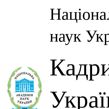
Націона
наук Ук
Кадр
Украї