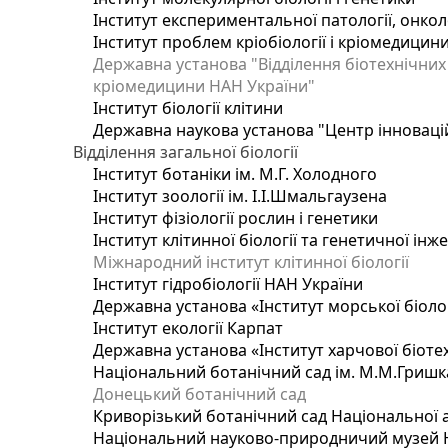
Інститут експериментальної патології, онколог
Інститут проблем кріобіології і кріомедицин
Державна установа "Відділення біотехнічних 
кріомедицини НАН України"
Інститут біології клітини
Державна наукова установа "Центр інноваці
Відділення загальної біології
Інститут ботаніки ім. М.Г. Холодного
Інститут зоології ім. І.І.Шмальгаузена
Інститут фізіології рослин і генетики
Інститут клітинної біології та генетичної інж
Міжнародний інститут клітинної біології
Інститут гідробіології НАН України
Державна установа «Інститут морської біоло
Інститут екології Карпат
Державна установа «Інститут харчової біотех
Національний ботанічний сад ім. М.М.Гришк
Донецький ботанічний сад
Криворізький ботанічний сад Національної а
Національний науково-природничий музей На