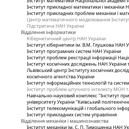
Інститут математики Національної академії 
Інститут прикладної математики і механіки 
Інститут прикладних проблем механіки і мате
Центр математичного моделювання Інституту
Підстригача НАН України
Відділення інформатики
Кібернетичний центр НАН України
Інститут кібернетики ім. В.М. Глушкова НАН 
Інститут програмних систем НАН України
Інститут проблем реєстрації інформації Наці
Інститут космічних досліджень НАН України 
Львівський центр Інституту космічних дослі
космічного агентства України
Інститут інформаційних технологій та систем
Інститут проблем штучного інтелекту МОН т
Навчально-науковий комплекс "Інститут при
університету України "Київський політехнічни
Інститут телекомунікацій і глобального інф
Інститут прикладних систем управління
Відділення механіки і машинознавства
Інститут механіки ім. С. П. Тимошенка НАН У