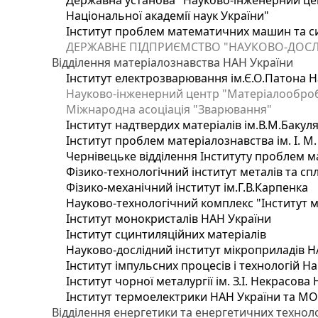
Державна установа "Науково-інженерний цен
Національної академії наук України"
Інститут проблем математичних машин та с
ДЕРЖАВНЕ ПІДПРИЄМСТВО "НАУКОВО-ДОСЛ
Відділення матеріалознавства НАН України
Інститут електрозварювання ім.Є.О.Патона Н
Науково-інженерний центр "Матеріалооброб
Міжнародна асоціація "Зварювання"
Інститут надтвердих матеріалів ім.В.М.Бакул
Інститут проблем матеріалознавства ім. І. М
Чернівецьке відділення Інституту проблем м
Фізико-технологічний інститут металів та сп
Фізико-механічний інститут ім.Г.В.Карпенка
Науково-технологічний комплекс "Інститут 
Інститут монокристалів НАН України
Інститут сцинтиляційних матеріалів
Науково-дослідний інститут мікроприладів Н
Інститут імпульсних процесів і технологій На
Інститут чорної металургії ім. З.І. Некрасова
Інститут термоелектрики НАН України та МО
Відділення енергетики та енергетичних технол