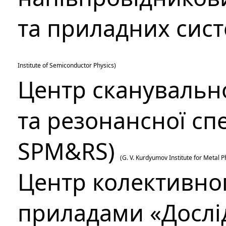
та приладних сис
Institute of Semiconductor Physics
)
Центр сканувально
та резонансної сп
SPM&RS)
(
G. V. Kurdyumov Institute for Metal 
Центр колективно
приладами «Дослі